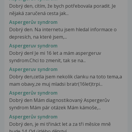
Dobrý den, cítím, že bych potřebovala poradit. Je
nějaká zaručená cesta jak...
Aspergerův syndrom
Dobrý den. Na internetu jsem hledal informace o
depresích, na které jsem,...
Aspergeruv syndrom
Dobrý den! Je mi 16 let a mám aspergeruv
syndrom.Chci to zmenit, tak se na...
Aspergeruv syndrom
Dobry den,cetla jsem nekolik clanku na toto tema,a
mam obavy,ze muj mladsi bratr(16let)trpi...
Aspergerův syndrom
Dobrý den Mám diagnostikovaný Aspergerův
syndrom Mám pár otázek Mám kámoše,...
Aspergerův syndrom
Dobrý den, je mi třináct let a za tři měsíce mně
bude 14. Od útlého dětství...