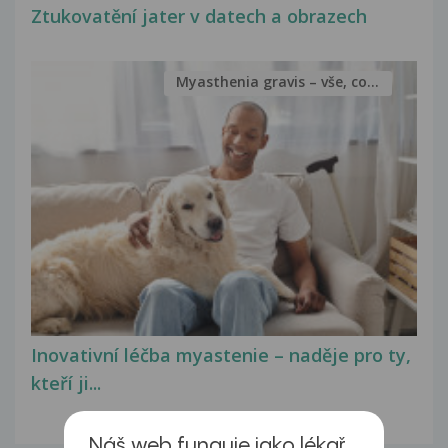
Ztukovatění jater v datech a obrazech
Myasthenia gravis – vše, co...
Inovativní léčba myastenie – naděje pro ty,
kteří ji...
Náš web funguje jako lékař