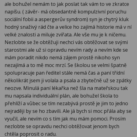
ale bohužel nemám to jak poslat tak vám to ve zkratce
napíšu. ( závěr- má obsedantně kompulzivní poruchu
sociální fobii a aspergerův syndrom) syn je chytrý kluk
hodný snaživý rád čte a velice ho zajímá historie má v ní
velké znalosti a miluje zvířata. Ale vše mu je k ničemu.
Nezlobte se že obtěžuji nechci vás obtěžovat se svými
starostmi ale už si opravdu nevím rady a nevím kde se
mám poradit nikdo nemá zájem prostě nikoho syn
nezajímá a to mě moc mrzí. Se školou se velmi špatně
spolupracuje pan ředitel stále nemá čas a paní třídní
několikrát jsem ji volala a psala a zbytečně už se zpátky
neozve. Minulá paní lékařka než šla na mateřskou tak
mu napsala individuální plán, ale bohužel škola to
přehlíží a vůbec se tím nezabývá prostě je jim to jedno
nejraději by se ho zbavili. Ale já bych si moc přála aby se
vyučil, ale nevím co s tím jak mu mám pomoci. Prosím
nezlobte se opravdu nechci obtěžovat jenom bych
chtěla poprosit o radu.