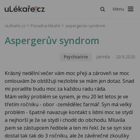
Menu
uLékaře.cz
Poradna lékaře
aspergerův syndrom
Aspergerův syndrom
Psychiatrie
Jarmila
20.9.2020
Krásný nedělní večer vám moc přeji a zároveň se moc
omlouvám že obtěžuji nezlobte se mám jen dotaz. Snad
mi poradíte budu moc za každou radu ráda.
Mám velký problém se synem, je mu 20 let letos je ve
třetím ročníku - obor -zemědělec farmář. Syn má velký
problém - špatně navazuje kontakt s lidmi moc se stydí
a nejhorší je že se stydí i chodit do obchodu. Mluvila
jsem se zástupcem ředitele a ten mi řekl. že se syn sice
dostal tak tak do 3 ročníku, ale že závěrečné zkoušky