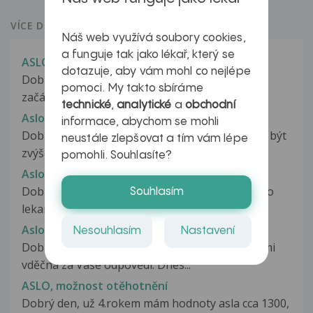
VÍCE DOTAZŮ Z PORADNY
Náš web využívá soubory cookies,
a funguje tak jako lékař, který se
ASLO v těhotenství
dotazuje, aby vám mohl co nejlépe
Dobrý den, již cca 2 roky mám zvýšené aslo. V
pomoci. My takto sbíráme
začátcích hodnota cca 700 a nyní...
technické
,
analytické
a
obchodní
Aslo zvýšené
informace, abychom se mohli
Dobrý den chtěla jsem se jen zeptat jestli může být
neustále zlepšovat a tím vám lépe
zvýšené aslo po cca 2 letech...
pomohli. Souhlasíte?
Aslo, crp....
Dobry den, chcela by som sa vas spytat, u akeho
Souhlasím
lekara sa mam este dat vysetrit....
Aslo, cholesterol , kyselina listová
Nesouhlasím
Nastavení
Dobrý den, mám na Vás pár dotazů a budu velmi
vděčná za Vaše odpovědi. Dnes...
ASLO, možnost otěhotnění
Dobrý den, už 4.rokem mám hodnoty asla cca 1300,