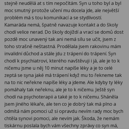
stejně neudělá at s tím nepočítám. Syn u toho byl a byl
moc smutný protože učení mu docela jde, ale největší
problém má s tou komunikací a se stydlivostí.
Kamaráda nemá, špatně navazuje kontakt a do školy
chodí velice nerad. Do školy dojíždí a vrací se domů dost
pozdě moc unavený tak ani nemá sílu se učit, jsem z
toho strašně neštastná. Prodělala jsem rakovinu mám
invalidní důchod a stále jdu z trápení do trápení. Syn
chodí k psychiatrovi, kterého navštěvuji i já, ale je to k
ničemu jsme u něj 10 minut napíše léky a je to celé
zeptá se syna jaké má trápení když mu to řekneme tak
na to nic neřekne napíše léky a jdeme. Ale kdyby ty léky
pomáhaly tak neřeknu, ale je to k ničemu. Ještě syn
chodí na psychoterapii a také je to k ničemu. Sháněla
jsem jiného lékaře, ale ten co je dobrý tak má plno a
odmítá nám pomoci už si opravdu nevím rady moc bych
chtěla synovi pomoci, ale nevím jak. Škoda, že nemám
tiskárnu poslala bych vám všechny zprávy co syn má,