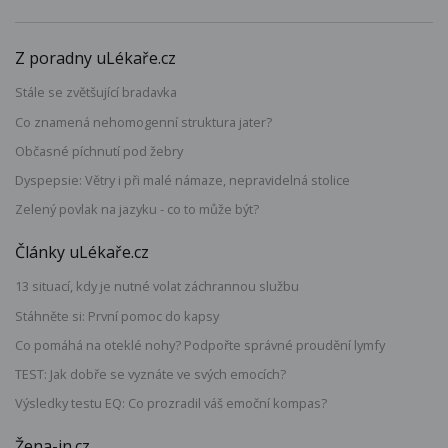
Z poradny uLékaře.cz
Stále se zvětšující bradavka
Co znamená nehomogenní struktura jater?
Občasné píchnutí pod žebry
Dyspepsie: Větry i při malé námaze, nepravidelná stolice
Zelený povlak na jazyku - co to může být?
Články uLékaře.cz
13 situací, kdy je nutné volat záchrannou službu
Stáhněte si: První pomoc do kapsy
Co pomáhá na oteklé nohy? Podpořte správné proudění lymfy
TEST: Jak dobře se vyznáte ve svých emocích?
Výsledky testu EQ: Co prozradil váš emoční kompas?
Žena-in.cz