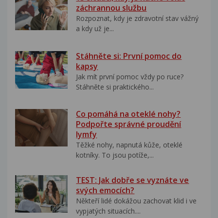
záchrannou službu
Rozpoznat, kdy je zdravotní stav vážný
a kdy už je...
Stáhněte si: První pomoc do
kapsy
Jak mít první pomoc vždy po ruce?
Stáhněte si praktického...
Co pomáhá na oteklé nohy?
Podpořte správné proudění
lymfy
Těžké nohy, napnutá kůže, oteklé
kotníky. To jsou potíže,...
TEST: Jak dobře se vyznáte ve
svých emocích?
Někteří lidé dokážou zachovat klid i ve
vypjatých situacích....