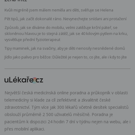
Kvůli migréně jsem málem neměla ani děti, svěřuje se Helena
Pět tipů, jak začít dokonalé ráno. Nevynechejte snídani ani protažení
Způsob, jak se díváme do mobilu, velmi zatěžuje krční páteř, se
skloněnou hlavou je to stejná zátěž, jak se 40 kilovým pytlem na krku,
vysvětluje přední fyzioterapeut
Tipy maminek, jak na svačiny, aby je děti nenosily nesnědené domů
Jídlo jako palivo pro běžce: Důležité je nejen to, co jíte, ale i kdy to jíte
Největší česká medicínská online poradna a průkopník v oblasti
telemedicíny si klade za cíl zefektivnit a zkvalitnit české
zdravotnictví. Tým více jak 300 lékařů včetně desítek specialistů
obslouží průměrně 2 500 uživatelů měsíčně. Poradna je
pacientům k dispozici 24 hodin 7 dní v týdnu nejen na webu, ale i
přes mobilní aplikaci.