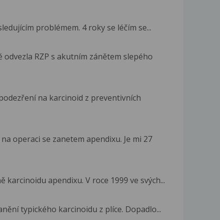
ledujícím problémem. 4 roky se léčím se...
ě odvezla RZP s akutním zánětem slepého
 podezření na karcinoid z preventivních
na operaci se zanetem apendixu. Je mi 27
 karcinoidu apendixu. V roce 1999 ve svých...
ění typického karcinoidu z plíce. Dopadlo...