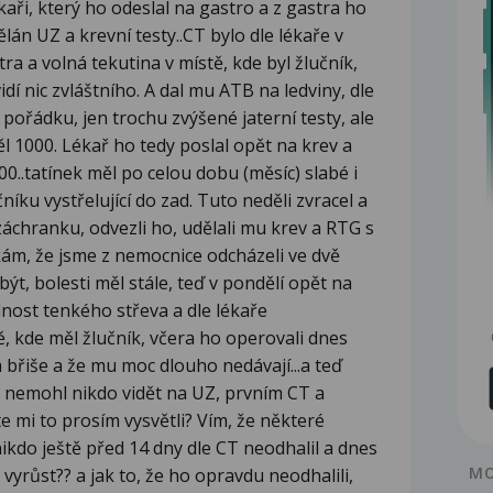
kaři, který ho odeslal na gastro a z gastra ho
lán UZ a krevní testy..CT bylo dle lékaře v
a a volná tekutina v místě, kde byl žlučník,
idí nic zvláštního. A dal mu ATB na ledviny, dle
pořádku, jen trochu zvýšené jaterní testy, ale
 1000. Lékař ho tedy poslal opět na krev a
0..tatínek měl po celou dobu (měsíc) slabé i
čníku vystřelující do zad. Tuto neděli zvracel a
 záchranku, odvezli ho, udělali mu krev a RTG s
ýkám, že jsme z nemocnice odcházeli ve dvě
t, bolesti měl stále, teď v pondělí opět na
dnost tenkého střeva a dle lékaře
, kde měl žlučník, včera ho operovali dnes
 břiše a že mu moc dlouho nedávají...a teď
o nemohl nikdo vidět na UZ, prvním CT a
 mi to prosím vysvětli? Vím, že některé
nikdo ještě před 14 dny dle CT neodhalil a dnes
MO
vyrůst?? a jak to, že ho opravdu neodhalili,