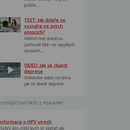
potíže,...
TEST: Jak dobře se
vyznáte ve svých
emocích?
Někteří lidé dokážou
zachovat klid i ve vypjatých
situacích....
VIDEO: Jak se zbavit
deprese
Shlédněte video na téma
jak se zbavit deprese..
UVISEJÍCÍ DOTAZY Z PORADNY
Informace o HPV virech
Dobrý den,chtěl bych se zeptat,jak