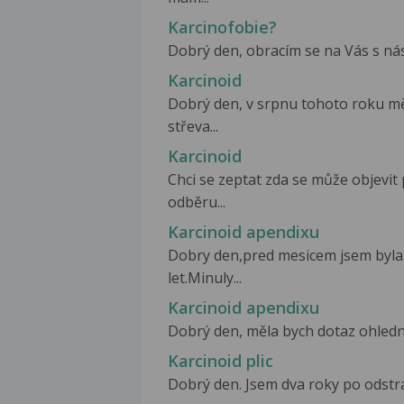
Karcinofobie?
Dobrý den, obracím se na Vás s nás
Karcinoid
Dobrý den, v srpnu tohoto roku m
střeva...
Karcinoid
Chci se zeptat zda se může objevit
odběru...
Karcinoid apendixu
Dobry den,pred mesicem jsem byla 
let.Minuly...
Karcinoid apendixu
Dobrý den, měla bych dotaz ohledně
Karcinoid plic
Dobrý den. Jsem dva roky po odstran