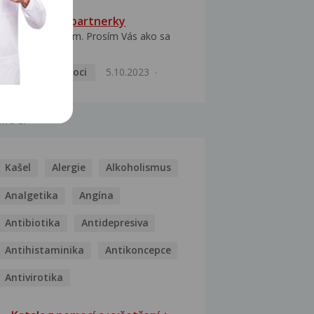
HPV typ 52 u partnerky
Dobrý deň prajem. Prosím Vás ako sa
dá vyliečiť vírus...
Pohlavní nemoci
5.10.2023
MOCI
Kašel
Alergie
Alkoholismus
Analgetika
Angína
Antibiotika
Antidepresiva
Antihistaminika
Antikoncepce
Antivirotika