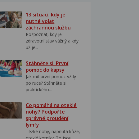
13 situací, kdy je
nutné volat
záchrannou službu
Rozpoznat, kdy je
zdravotní stav vážný a kdy
už je...
Stáhněte si: První
pomoc do kapsy
Jak mít první pomoc vždy
po ruce? Stáhněte si
praktického...
Co pomáhá na oteklé
nohy? Podpořte
správné proudění
lymfy
Těžké nohy, napnutá kůže,
oteklé kotníky. To jsou