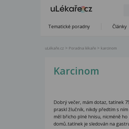
Tematické poradny
Články
uLékaře.cz
Poradna lékaře
karcinom
Karcinom
Dobrý večer, mám dotaz, tatínek 75 
praskl žlučník, nikdy předtím s ním
měl břicho plné hnisu, nicméně ho 
domů..tatínek je sledován na gastr