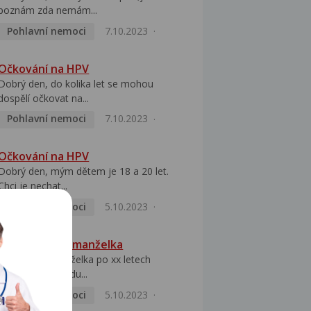
poznám zda nemám...
Pohlavní nemoci
7.10.2023
Očkování na HPV
Dobrý den, do kolika let se mohou
dospělí očkovat na...
Pohlavní nemoci
7.10.2023
Očkování na HPV
Dobrý den, mým dětem je 18 a 20 let.
Chci je nechat...
Pohlavní nemoci
5.10.2023
HPV pozitivní manželka
Dobrý den, manželka po xx letech
přivezla z Východu...
Pohlavní nemoci
5.10.2023