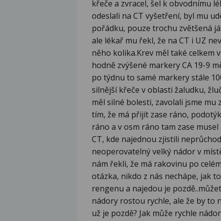
křeče a zvracel, šel k obvodnímu lé
odeslali na CT vyšetření, byl mu udě
pořádku, pouze trochu zvětšená játr
ale lékař mu řekl, že na CT i UZ nev
něho kolika.Krev měl také celkem v 
hodně zvýšené markery CA 19-9 měl
po týdnu to samé markery stále 100
silnější křeče v oblasti žaludku, žlu
měl silné bolesti, zavolali jsme mu
tím, že má přijít zase ráno, podot
ráno a v osm ráno tam zase musel bý
CT, kde najednou zjistili neprůcho
neoperovatelný velký nádor v místě
nám řekli, že má rakovinu po celém
otázka, nikdo z nás nechápe, jak t
rengenu a najedou je pozdě..můžete
nádory rostou rychle, ale že by to 
už je pozdě? Jak může rychle nádor 