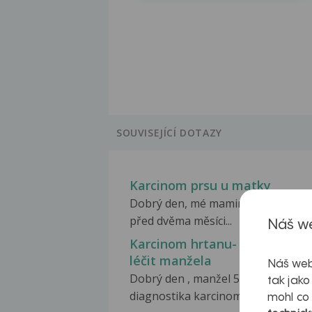
SOUVISEJÍCÍ DOTAZY
Karcinom prsu u matky
Dobrý den, mé mamince (45 let) by
před dvěma měsíci...
Náš we
Karcinom hrtanu- jak pomoci
léčit manžela
Náš web
Dobrý den , manžel 57 let v 8/2016
tak jako
diagnostika karcinom...
mohl co