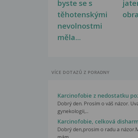
byste se s
jate
těhotenskými
obr
nevolnostmi
měla...
VÍCE DOTAZŮ Z PORADNY
Karcinofobie z nedostatku po
Dobrý den. Prosím o váš názor. Uvá
gynekologii,...
Karcinofobie, celková disharm
Dobrý den,prosim o radu a názor.Me
mám...