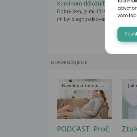
technick
Karcinom děložního čípku
abychom
Dobrý den, je mi 43 let před měsíc
vám lép
mi byl diagnostikován...
Souh
DOPORUČUJEME
Nevolnost nemusí být nutnou...
Jak 
PODCAST: Proč
Ztu