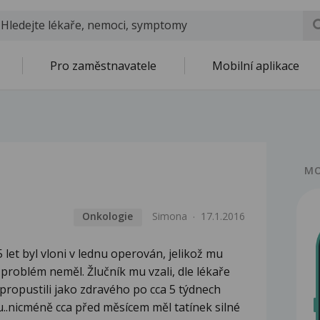
Pro zaměstnavatele
Mobilní aplikace
MO
Onkologie
Simona
17.1.2016
let byl vloni v lednu operován, jelikož mu
 problém neměl. Žlučník mu vzali, dle lékaře
propustili jako zdravého po cca 5 týdnech
u..nicméně cca před měsícem měl tatínek silné