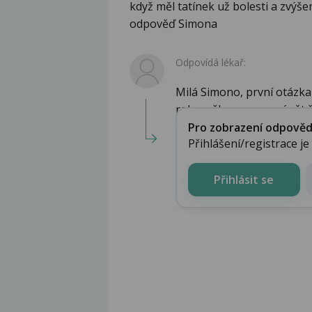
když měl tatínek už bolesti a zvýš
odpověď Simona
Odpovídá lékař:
Milá Simono, první otázka
rokem šlo pouze o zánět ž.
Pro zobrazení odpovědi 
Přihlášení/registrace j
Přihlásit se