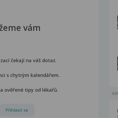
žeme vám
izací čekají na váš dotaz.
nci s chytrým kalendářem.
a ověřené tipy od lékařů.
SO
Přihlásit se