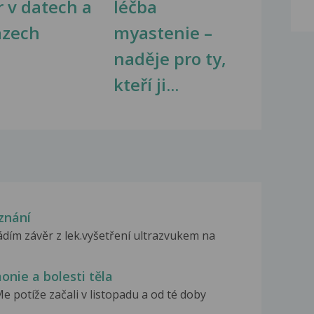
r v datech a
léčba
azech
myastenie –
naděje pro ty,
kteří ji...
znání
dím závěr z lek.vyšetření ultrazvukem na
onie a bolesti těla
 potíže začali v listopadu a od té doby