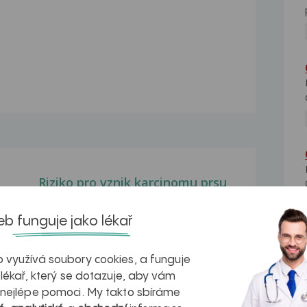
Riziko pro vznik karcinomu prsu
la
Dobrý den, beru prosulpin 2x denně
na časté říhání...
b funguje jako lékař
Odstranění štítné žlázy
(papilární karcinom)
 využívá soubory cookies, a funguje
Dobrý den, jsem 1/2 roku po
 lékař, který se dotazuje, aby vám
odstranění štítné žlázy...
 nejlépe pomoci. My takto sbíráme