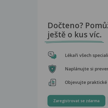
Dočteno? Pomů
ještě o kus víc.
Lékaři všech special
Naplánujte si preve
Objevujte praktické 
Zaregistrovat se zdarma