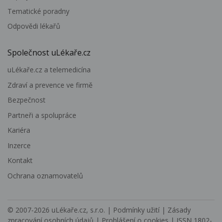
Tematické poradny
Odpovědi lékařů
Společnost uLékaře.cz
uLékaře.cz a telemedicína
Zdraví a prevence ve firmě
Bezpečnost
Partneři a spolupráce
Kariéra
Inzerce
Kontakt
Ochrana oznamovatelů
© 2007-2026
uLékaře.cz, s.r.o.
|
Podmínky užití
|
Zásady
zpracování osobních údajů
|
Prohlášení o cookies
| ISSN 1802-