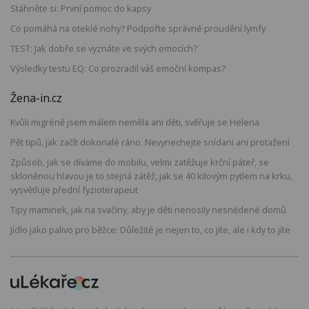
Stáhněte si: První pomoc do kapsy
Co pomáhá na oteklé nohy? Podpořte správné proudění lymfy
TEST: Jak dobře se vyznáte ve svých emocích?
Výsledky testu EQ: Co prozradil váš emoční kompas?
Žena-in.cz
Kvůli migréně jsem málem neměla ani děti, svěřuje se Helena
Pět tipů, jak začít dokonalé ráno. Nevynechejte snídani ani protažení
Způsob, jak se díváme do mobilu, velmi zatěžuje krční páteř, se
skloněnou hlavou je to stejná zátěž, jak se 40 kilovým pytlem na krku,
vysvětluje přední fyzioterapeut
Tipy maminek, jak na svačiny, aby je děti nenosily nesnědené domů
Jídlo jako palivo pro běžce: Důležité je nejen to, co jíte, ale i kdy to jíte