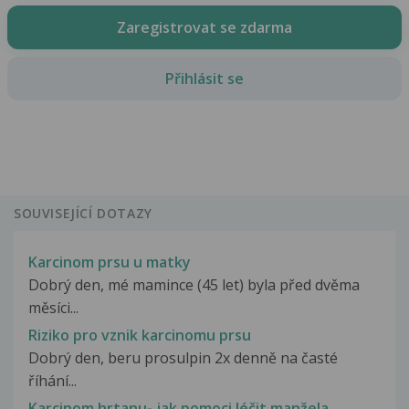
Zaregistrovat se zdarma
Přihlásit se
SOUVISEJÍCÍ DOTAZY
Karcinom prsu u matky
Dobrý den, mé mamince (45 let) byla před dvěma
měsíci...
Riziko pro vznik karcinomu prsu
Dobrý den, beru prosulpin 2x denně na časté
říhání...
Karcinom hrtanu- jak pomoci léčit manžela