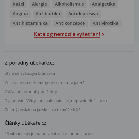
Kašel
Alergie
Alkoholismus
Analgetika
Angína
Antibiotika
Antidepresiva
Antihistaminika
Antikoncepce
Antivirotika
Katalog nemocí a vyšetření
Z poradny uLékaře.cz
Stále se zvětšující bradavka
Co znamená nehomogenní struktura jater?
Občasné píchnutí pod žebry
Dyspepsie: Větry i při malé námaze, nepravidelná stolice
Zelený povlak na jazyku - co to může být?
Články uLékaře.cz
13 situací, kdy je nutné volat záchrannou službu