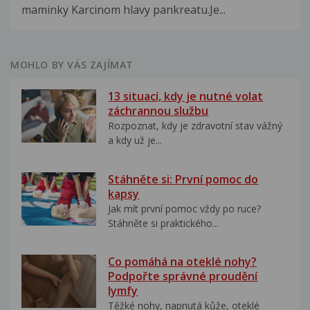
maminky Karcinom hlavy pankreatu.Je...
MOHLO BY VÁS ZAJÍMAT
13 situací, kdy je nutné volat
záchrannou službu
Rozpoznat, kdy je zdravotní stav vážný
a kdy už je...
Stáhněte si: První pomoc do
kapsy
Jak mít první pomoc vždy po ruce?
Stáhněte si praktického...
Co pomáhá na oteklé nohy?
Podpořte správné proudění
lymfy
Těžké nohy, napnutá kůže, oteklé