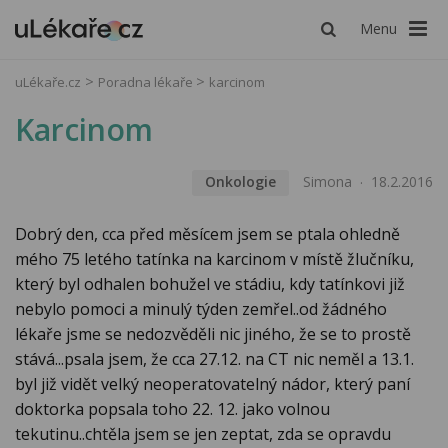
Menu
uLékaře.cz
Poradna lékaře
karcinom
Karcinom
Onkologie
Simona
18.2.2016
Dobrý den, cca před měsícem jsem se ptala ohledně
mého 75 letého tatínka na karcinom v místě žlučníku,
který byl odhalen bohužel ve stádiu, kdy tatínkovi již
nebylo pomoci a minulý týden zemřel..od žádného
lékaře jsme se nedozvěděli nic jiného, že se to prostě
stává...psala jsem, že cca 27.12. na CT nic neměl a 13.1.
byl již vidět velký neoperatovatelný nádor, který paní
doktorka popsala toho 22. 12. jako volnou
tekutinu..chtěla jsem se jen zeptat, zda se opravdu