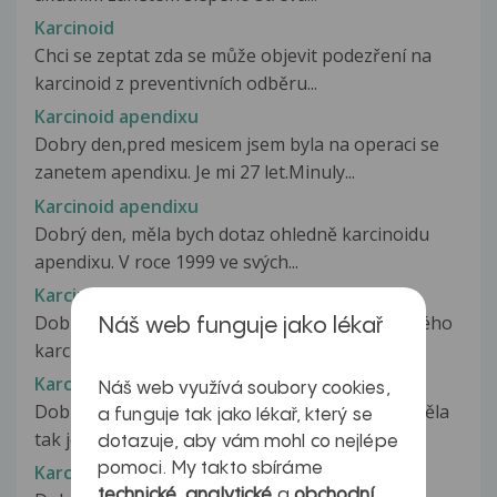
Karcinoid
Chci se zeptat zda se může objevit podezření na
karcinoid z preventivních odběru...
Karcinoid apendixu
Dobry den,pred mesicem jsem byla na operaci se
zanetem apendixu. Je mi 27 let.Minuly...
Karcinoid apendixu
Dobrý den, měla bych dotaz ohledně karcinoidu
apendixu. V roce 1999 ve svých...
Karcinoid plic
Dobrý den. Jsem dva roky po odstranění typického
Náš web funguje jako lékař
karcinoidu z plíce. Dopadlo...
Karcinoidový syndrom
Náš web využívá soubory cookies,
Dobrý den, Cca před 9 lety (dnes 23 let), jsem měla
a funguje tak jako lékař, který se
tak jednou za měsíc křeče...
dotazuje, aby vám mohl co nejlépe
pomoci. My takto sbíráme
Karcinom
technické
,
analytické
a
obchodní