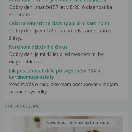
Dobrý den , manžel 57 let v 8/2016 diagnostika
karcinom...
Odstranění štítné žlázy (papilární karcinom)
Dobrý den, jsem 1/2 roku po odstranění štítné
žlázy...
Karcinom děložního čípku
Dobrý den, je mi 43 let před měsícem mi byl
diagnostikován...
Jak postupovat dále při zvýšeném PSA a
karcinomu prostaty
Prosím Vás o radu ako mám postupovať v mojom
prípade: výsledky...
DOPORUČUJEME
Nevolnost nemusí být nutnou...