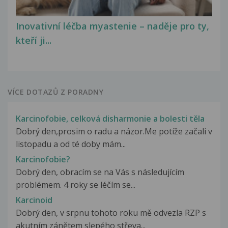
Inovativní léčba myastenie – naděje pro ty,
kteří ji...
VÍCE DOTAZŮ Z PORADNY
Karcinofobie, celková disharmonie a bolesti těla
Dobrý den,prosim o radu a názor.Me potíže začali v
listopadu a od té doby mám...
Karcinofobie?
Dobrý den, obracím se na Vás s následujícím
problémem. 4 roky se léčím se...
Karcinoid
Dobrý den, v srpnu tohoto roku mě odvezla RZP s
akutním zánětem slepého střeva...