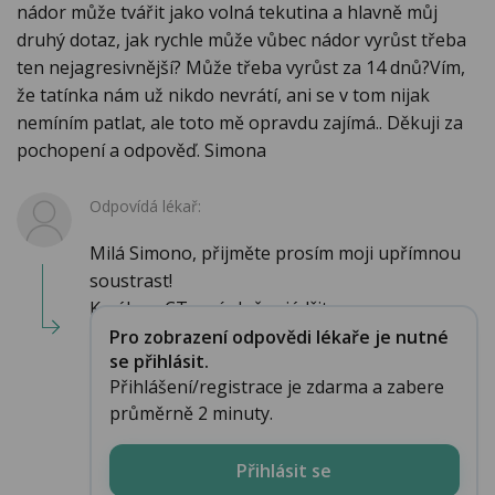
nádor může tvářit jako volná tekutina a hlavně můj
druhý dotaz, jak rychle může vůbec nádor vyrůst třeba
ten nejagresivnější? Může třeba vyrůst za 14 dnů?Vím,
že tatínka nám už nikdo nevrátí, ani se v tom nijak
nemíním patlat, ale toto mě opravdu zajímá.. Děkuji za
pochopení a odpověď. Simona
Odpovídá lékař:
Milá Simono, přijměte prosím moji upřímnou
soustrast!
K nálezu CT se úplně vyjádřit nemo...
Pro zobrazení odpovědi lékaře je nutné
se přihlásit.
Přihlášení/registrace je zdarma a zabere
průměrně 2 minuty.
Přihlásit se