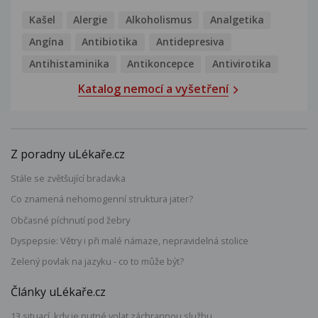
Kašel
Alergie
Alkoholismus
Analgetika
Angína
Antibiotika
Antidepresiva
Antihistaminika
Antikoncepce
Antivirotika
Katalog nemocí a vyšetření
Z poradny uLékaře.cz
Stále se zvětšující bradavka
Co znamená nehomogenní struktura jater?
Občasné píchnutí pod žebry
Dyspepsie: Větry i při malé námaze, nepravidelná stolice
Zelený povlak na jazyku - co to může být?
Články uLékaře.cz
13 situací, kdy je nutné volat záchrannou službu