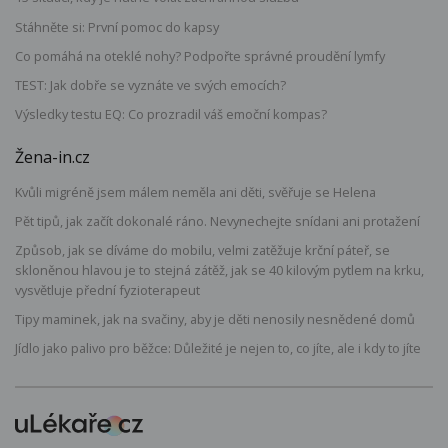
Stáhněte si: První pomoc do kapsy
Co pomáhá na oteklé nohy? Podpořte správné proudění lymfy
TEST: Jak dobře se vyznáte ve svých emocích?
Výsledky testu EQ: Co prozradil váš emoční kompas?
Žena-in.cz
Kvůli migréně jsem málem neměla ani děti, svěřuje se Helena
Pět tipů, jak začít dokonalé ráno. Nevynechejte snídani ani protažení
Způsob, jak se díváme do mobilu, velmi zatěžuje krční páteř, se
skloněnou hlavou je to stejná zátěž, jak se 40 kilovým pytlem na krku,
vysvětluje přední fyzioterapeut
Tipy maminek, jak na svačiny, aby je děti nenosily nesnědené domů
Jídlo jako palivo pro běžce: Důležité je nejen to, co jíte, ale i kdy to jíte