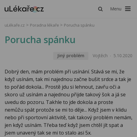
Menu
uLékaře.cz
Poradna lékaře
Porucha spánku
Porucha spánku
Jiný problém
Vojtěch
5.10.2020
Dobrý den, mám problém při usínání. Stává se mi, že
když usínám, tak mi najednou začne bušit srdce a tak je
to pořád dokola... Prostě jdu si lehnout, zavřu oči a
skoro už usínám a najednou přijde takový šok a já se
uvedu do pozoru. Takhle to jde dokola a proste
nemůžu spát protože se mi to děje... Když jsem v klidu
nebo při sportovní aktivitě, tak takový problém nemám,
jen když usínám. Třeba teď když jsem chtěl jít spat a
jsem unavený tak se mi to stalo asi 5x.