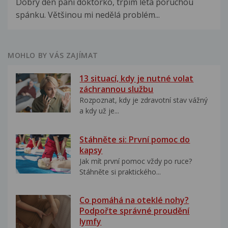
Dobrý den paní doktorko, trpím léta poruchou
spánku. Většinou mi nedělá problém...
MOHLO BY VÁS ZAJÍMAT
13 situací, kdy je nutné volat
záchrannou službu
Rozpoznat, kdy je zdravotní stav vážný
a kdy už je...
Stáhněte si: První pomoc do
kapsy
Jak mít první pomoc vždy po ruce?
Stáhněte si praktického...
Co pomáhá na oteklé nohy?
Podpořte správné proudění
lymfy