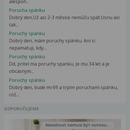
alespoň...
Porucha spánku
Dobrý den,Už asi 2-3 měsíce nemůžu spát.Usnu asi
tak...
Poruchy spánku
Dobrý den, mám poruchy spánku. Ani si
nepamatuji, kdy...
Poruchy spánku
Dd, pritel ma poruchy spanku. Je mu 34 let a je
obcasnym...
Poruchy spánku
Dobrý den, bude mi 69 a trpím poruchami spánku,
což...
DOPORUČUJEME
Nevolnost nemusí být nutnou...