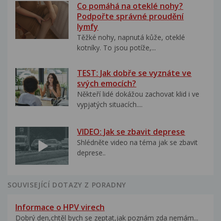
Co pomáhá na oteklé nohy?
Podpořte správné proudění
lymfy
Těžké nohy, napnutá kůže, oteklé
kotníky. To jsou potíže,...
TEST: Jak dobře se vyznáte ve
svých emocích?
Někteří lidé dokážou zachovat klid i ve
vypjatých situacích....
VIDEO: Jak se zbavit deprese
Shlédněte video na téma jak se zbavit
deprese..
SOUVISEJÍCÍ DOTAZY Z PORADNY
Informace o HPV virech
Dobrý den,chtěl bych se zeptat,jak poznám zda nemám...