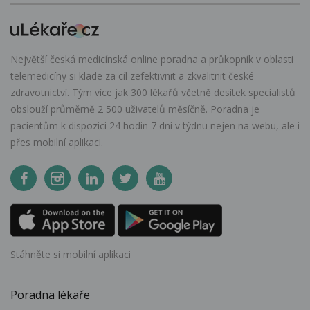
Největší česká medicínská online poradna a průkopník v oblasti
telemedicíny si klade za cíl zefektivnit a zkvalitnit české
zdravotnictví. Tým více jak 300 lékařů včetně desítek specialistů
obslouží průměrně 2 500 uživatelů měsíčně. Poradna je
pacientům k dispozici 24 hodin 7 dní v týdnu nejen na webu, ale i
přes mobilní aplikaci.
Stáhněte si mobilní aplikaci
Poradna lékaře