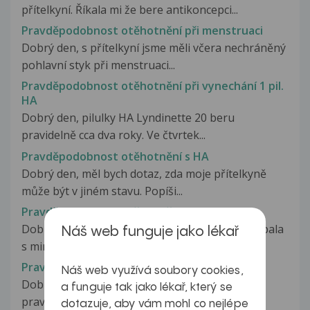
přítelkyní. Říkala mi že bere antikoncepci...
Pravděpodobnost otěhotnění při menstruaci
Dobrý den, s přítelkyní jsme měli včera nechráněný
pohlavní styk při menstruaci...
Pravděpodobnost otěhotnění při vynechání 1 pil.
HA
Dobrý den, pilulky HA Lyndinette 20 beru
pravidelně cca dva roky. Ve čtvrtek...
Pravděpodobnost otěhotnění s HA
Dobrý den, měl bych dotaz, zda moje přítelkyně
může být v jiném stavu. Popíši...
Pravděpodobnost otěhotnění?
Dobry den,pred tyden cca jsem uplne poprve spala
Náš web funguje jako lékař
s mim pritelem. Pritel mel...
Pravděpodobnost početí
Náš web využívá soubory cookies,
Dobrý den. Rada bych se zeptala na
a funguje tak jako lékař, který se
pravděpodobnost termínu početí. Poslední...
dotazuje, aby vám mohl co nejlépe