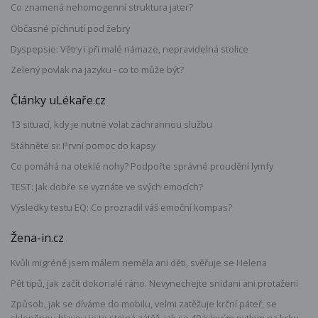
Co znamená nehomogenní struktura jater?
Občasné píchnutí pod žebry
Dyspepsie: Větry i při malé námaze, nepravidelná stolice
Zelený povlak na jazyku - co to může být?
Články uLékaře.cz
13 situací, kdy je nutné volat záchrannou službu
Stáhněte si: První pomoc do kapsy
Co pomáhá na oteklé nohy? Podpořte správné proudění lymfy
TEST: Jak dobře se vyznáte ve svých emocích?
Výsledky testu EQ: Co prozradil váš emoční kompas?
Žena-in.cz
Kvůli migréně jsem málem neměla ani děti, svěřuje se Helena
Pět tipů, jak začít dokonalé ráno. Nevynechejte snídani ani protažení
Způsob, jak se díváme do mobilu, velmi zatěžuje krční páteř, se
skloněnou hlavou je to stejná zátěž, jak se 40 kilovým pytlem na krku,