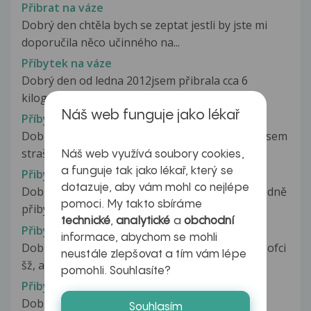
Přibrat na váze
Dobrý den chtěla bych se zeptat jestli by jste mi
doporučila něco učinného na...
Příbytek na váze
Dobrý den od ledna 2012jsem přibrala cca 6
kilogramů.Byla jsem na vyšetření...
Náš web funguje jako lékař
Příbytek na váze
Dobrý den mám prosbu.Od ledna tohoto roku jsem
strašně rychle přibrala na váze.Nemohla...
Náš web využívá soubory cookies,
a funguje tak jako lékař, který se
Přibývám na váze
dotazuje, aby vám mohl co nejlépe
Dobrý večer, obracím se na Vás s prosbou ohledně
pomoci. My takto sbíráme
přibývání na váze. Už asi měsíc...
technické
,
analytické
a
obchodní
Přibývání na váze
informace, abychom se mohli
Dobrý den, Užívám euthyrox 50 1 tbl , mám hypofci
neustále zlepšovat a tím vám lépe
šž, ale od počátku užívání...
pomohli. Souhlasíte?
Přibývání na váze
Dobrý den, chtěla bych se Vás zeptat, asi za 4
Souhlasím