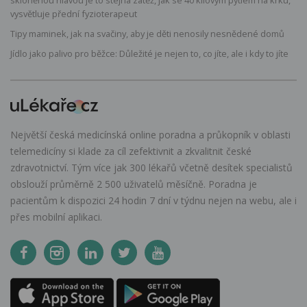
vysvětluje přední fyzioterapeut
Tipy maminek, jak na svačiny, aby je děti nenosily nesnědené domů
Jídlo jako palivo pro běžce: Důležité je nejen to, co jíte, ale i kdy to jíte
Největší česká medicínská online poradna a průkopník v oblasti
telemedicíny si klade za cíl zefektivnit a zkvalitnit české
zdravotnictví. Tým více jak 300 lékařů včetně desítek specialistů
obslouží průměrně 2 500 uživatelů měsíčně. Poradna je
pacientům k dispozici 24 hodin 7 dní v týdnu nejen na webu, ale i
přes mobilní aplikaci.