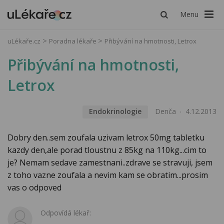
Menu
uLékaře.cz
Poradna lékaře
Přibývání na hmotnosti, Letrox
Přibývání na hmotnosti,
Letrox
Endokrinologie
Denča
4.12.2013
Dobry den..sem zoufala uzivam letrox 50mg tabletku
kazdy den,ale porad tloustnu z 85kg na 110kg...cim to
je? Nemam sedave zamestnani..zdrave se stravuji, jsem
z toho vazne zoufala a nevim kam se obratim...prosim
vas o odpoved
Odpovídá lékař: