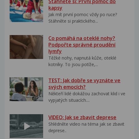
Stáhněte si: První pomoc do
kapsy
Jak mít první pomoc vždy po ruce?
Stáhněte si praktického...
Co pomáhá na oteklé nohy?
Podpořte správné proudění
lymfy
Těžké nohy, napnutá kůže, oteklé
kotníky. To jsou potíže,...
TEST: Jak dobře se vyznáte ve
svých emocích?
Někteří lidé dokážou zachovat klid i ve
vypjatých situacích....
VIDEO: Jak se zbavit deprese
Shlédněte video na téma jak se zbavit
deprese..