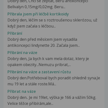
Dobrý den, Chci se zeptat, beru antikoncepci
Bellvalyn 0,15mg/0,02mg. Beru...
Přibrala jsem při léčbě kortikoidy
Dobrý den, léčím se s roztroušenou sklerózou, už
když jsem začala s léčbou...
Přibrání
Dobrý den před měsícem jsem vysadila
antikoncepci lindynette 20. Začala jsem...
Přibrání na váze
Dobry den, Ja bych k vam mela dotaz, ktery je
opakem obezity...Nemuzu pribrat,...
Přibrání na váze a zastavení růstu
Dobrý den.Potřeboval bych poradit ohledně syna.Je
mu 19 let a stále roste.Má...
Přibrat na váze
Dobrý den.. Je mi 19let, výška je 166 a vážím 50kg.
Velice těžce přibírám,ale...