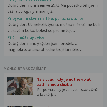
Dobrý den, nyní jsem ve 29.tt. Na počátku těh.jsem
vážila 56 kg, nyní mám již...
Přibýváním skvrn na těle, porucha stolice
Dobrý den. Už několik týdnů, možná měsíců mě bolí
v pravém boku, bolest se premistuje...
Příčin může být více
Dobrý den,minulý týden jsem prodělala
magnet.rezonanci ohledně trojklanného...
MOHLO BY VÁS ZAJÍMAT
13 situací, kdy je nutné volat
záchrannou službu
Rozpoznat, kdy je zdravotní stav vážný
a kdy už je...