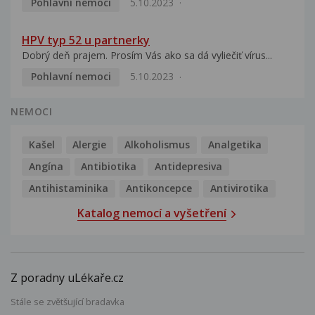
Pohlavní nemoci
5.10.2023
HPV typ 52 u partnerky
Dobrý deň prajem. Prosím Vás ako sa dá vyliečiť vírus...
Pohlavní nemoci
5.10.2023
NEMOCI
Kašel
Alergie
Alkoholismus
Analgetika
Angína
Antibiotika
Antidepresiva
Antihistaminika
Antikoncepce
Antivirotika
Katalog nemocí a vyšetření
Z poradny uLékaře.cz
Stále se zvětšující bradavka