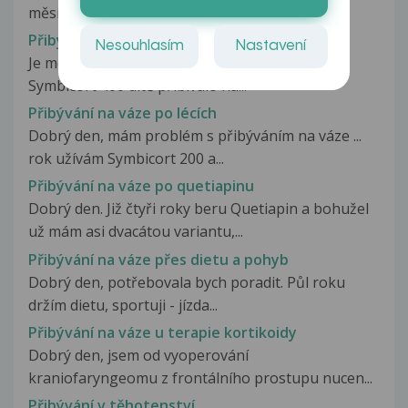
měsíce jsem přibrala 10 kg, jím...
Přibývání na váze
Nesouhlasím
Nastavení
Je možné, aby při pravidelném používání léku
Symbicort 400 dítě přibívalo na...
Přibývání na váze po lécích
Dobrý den, mám problém s přibýváním na váze ...
rok užívám Symbicort 200 a...
Přibývání na váze po quetiapinu
Dobrý den. Již čtyři roky beru Quetiapin a bohužel
už mám asi dvacátou variantu,...
Přibývání na váze přes dietu a pohyb
Dobrý den, potřebovala bych poradit. Půl roku
držím dietu, sportuji - jízda...
Přibývání na váze u terapie kortikoidy
Dobrý den, jsem od vyoperování
kraniofaryngeomu z frontálního prostupu nucen...
Přibývání v těhotenství