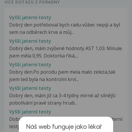
VÍCE DOTAZŮ Z PORADNY
Vyšší jaterní testy
Dobrý den potřeboval bych radu vůbec nepiji a byl
sem na odběrech krve a můj...
Vyšší jaterní testy
Dobrý den, mám zvýšené hodnoty AST 1,03. Minule
jsem měla 0,95. Doktorka říká,...
Vyšší jaterní testy
Dobry den.Po porodu jsem mela malo zeleza,tak
jsem ted byla na kontrolni krvi...
Vyšší jaterní testy
Dobrý den, mám již ca 3-4 týdny mírné až silnější
pobolívání pravé strany hrudi...
Vyšší jaterní testy
Dobrý den, asi před 6mesici sem měl zvýšení jaterní
testy AL-T 97 po třech měsících...
Náš web funguje jako lékař