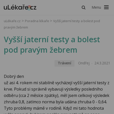
Menu
uLékaře.cz
Poradna lékaře
Vyšší jaterní testy a bolest pod
pravým žebrem
Vyšší jaterní testy a bolest
pod pravým žebrem
Trávení
Ondřej
24.3.2021
Dobrý den
už asi 4. rokem mi stabilně vycházejí vyšší jaterní testy z
krve. Pokud si správně vybavuji výsledky posledního
odběru (cca 2 měsíce zpátky), měl jsem celkový výsledek
zhruba 0,8, zatímco norma byla udána zhruba 0 - 0,64.
Tyto problémy mámě v rodině. Když mi tato hodnota