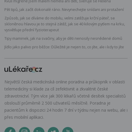
Kvůli migréně jsem málem neměla ani děti, svěřuje se Helena
Pět tipů, jak začít dokonalé ráno. Nevynechejte snídani ani protažení
Způsob, jak se díváme do mobilu, velmi zatěžuje krční páteř, se
skloněnou hlavou je to stejná zátěž, jak se 40 kilovým pytlem na krku,
vysvětluje přední fyzioterapeut
Tipy maminek, jak na svačiny, aby je děti nenosily nesnědené domů
Jídlo jako palivo pro běžce: Důležité je nejen to, co jíte, ale i kdy to jíte
Největší česká medicínská online poradna a průkopník v oblasti
telemedicíny si klade za cíl zefektivnit a zkvalitnit české
zdravotnictví. Tým více jak 300 lékařů včetně desítek specialistů
obslouží průměrně 2 500 uživatelů měsíčně. Poradna je
pacientům k dispozici 24 hodin 7 dní v týdnu nejen na webu, ale i
přes mobilní aplikaci.