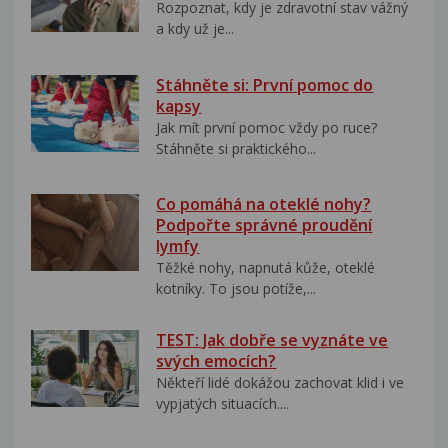
Rozpoznat, kdy je zdravotní stav vážný
a kdy už je...
Stáhněte si: První pomoc do
kapsy
Jak mít první pomoc vždy po ruce?
Stáhněte si praktického...
Co pomáhá na oteklé nohy?
Podpořte správné proudění
lymfy
Těžké nohy, napnutá kůže, oteklé
kotníky. To jsou potíže,...
TEST: Jak dobře se vyznáte ve
svých emocích?
Někteří lidé dokážou zachovat klid i ve
vypjatých situacích....