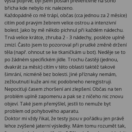
vyšla poprvé, byl jsem poslán preventivně na sono
břicha kde nebylo nic nalezeno.
Každopádně co mě trápí, občas (cca jednou za 2 měsíce)
citím pod pravým žebrem velice ostrou a intenzivní
bolest. Jako by mě někdo pichnul při každém nádechu.
Trvá velice krátce, zhruba 2 - 3 nádechy, posléze uplně
zmizí. Často jsem to pozoroval při prudké změně držení
těla (např. ohnout se ke tkaničkám u bot). Neděje se to
po žádném specifickém jídle. Trochu častěji (jednou,
dvakrát za měsíc) cítím v této oblasti taktéž takové
šimrání, nicméně bez bolesti. Jiné příznaky nemám,
zežloutnutí kuže ani nic podobneho neregistruji.
Nepociťuji časem zhoršení ani zlepšení. Občas na ten
problém uplně zapomenu a pak se z ničeho nic znovu
objeví. Také jsem přemýšlel, jestli to nemuže byt
problem od pohybového aparatu.
Doktor mi vždy řikal, že testy jsou v pořádku jen právě
lehce zvýšené jaterní výsledky. Mám tomu rozumět tak,