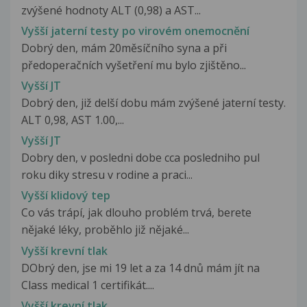
zvýšené hodnoty ALT (0,98) a AST...
Vyšší jaterní testy po virovém onemocnění
Dobrý den, mám 20měsíčního syna a při
předoperačních vyšetření mu bylo zjištěno...
Vyšší JT
Dobrý den, již delší dobu mám zvýšené jaterní testy.
ALT 0,98, AST 1.00,...
Vyšší JT
Dobry den, v posledni dobe cca posledniho pul
roku diky stresu v rodine a praci...
Vyšší klidový tep
Co vás trápí, jak dlouho problém trvá, berete
nějaké léky, proběhlo již nějaké...
Vyšší krevní tlak
DObrý den, jse mi 19 let a za 14 dnů mám jít na
Class medical 1 certifikát....
Vyšší krevní tlak