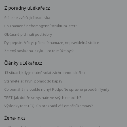
Z poradny uLékaře.cz
Stále se zvětšující bradavka
Co znamená nehomogenní struktura jater?
Občasné píchnutí pod žebry
Dyspepsie: Větry i při malé námaze, nepravidelná stolice
Zelený povlak na jazyku - co to může být?
Články uLékaře.cz
13 situací, kdy je nutné volat záchrannou službu
Stáhněte si: První pomoc do kapsy
Co pomáhá na oteklé nohy? Podpořte správné proudění lymfy
TEST: Jak dobře se vyznáte ve svých emocích?
Výsledky testu EQ: Co prozradil váš emoční kompas?
Žena-in.cz