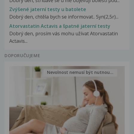
Dobrý den, střídavě se u mě objevují bolesti pod...
Zvýšené jaterní testy u batolete
Dobrý den, chtěla bych se informovat.. Syn(2,5r)...
Atorvastatin Actavis a špatné jaterní testy
Dobrý den, prosím vás mohu užívat Atorvastatin
Actavis...
DOPORUČUJEME
Nevolnost nemusí být nutnou...