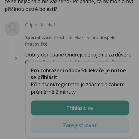
že se nejedná o nic vážného? Případně, co by mohlo být
příčinou ostré bolesti?
Odpovídá lékař:
Specializace:
Praktické lékařství pro dospělé
Pracoviště:
Dobrý den, pane Ondřeji, děkujeme za důvěru.
Chápu, že vás to trápí. Nevím, který přesn...
Pro zobrazení odpovědi lékaře je nutné
se přihlásit.
Přihlášení/registrace je zdarma a zabere
průměrně 2 minuty.
Přihlásit se
Zaregistrovat