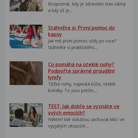
Rozpoznat, kdy je zdravotní stav vážný
a kdy už je...
Stáhněte si: První pomoc do
kapsy
Jak mít první pomoc vždy po ruce?
Stáhněte si praktického...
Co pomáhá na oteklé nohy?
Podpořte správné proudění
lymfy
Těžké nohy, napnutá kůže, oteklé
kotníky. To jsou potíže,...
TEST: Jak dobře se vyznáte ve
svých emocích?
Někteří lidé dokážou zachovat klid i ve
vypjatých situacích....