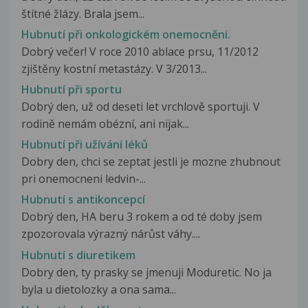
štítné žlázy. Brala jsem...
Hubnutí při onkologickém onemocnění.
Dobrý večer! V roce 2010 ablace prsu, 11/2012
zjištěny kostní metastázy. V 3/2013...
Hubnutí při sportu
Dobrý den, už od deseti let vrchlově sportuji. V
rodině nemám obézní, ani nijak...
Hubnutí při užívání léků
Dobry den, chci se zeptat jestli je mozne zhubnout
pri onemocneni ledvin-...
Hubnutí s antikoncepcí
Dobrý den, HA beru 3 rokem a od té doby jsem
zpozorovala výrazný nárůst váhy....
Hubnutí s diuretikem
Dobry den, ty prasky se jmenuji Moduretic. No ja
byla u dietolozky a ona sama...