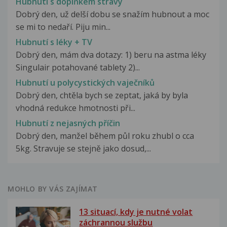
Hubnutí s doplňkem stravy
Dobrý den, už delší dobu se snažím hubnout a moc
se mi to nedaří. Piju min...
Hubnutí s léky + TV
Dobrý den, mám dva dotazy: 1) beru na astma léky
Singulair potahované tablety 2)...
Hubnutí u polycystických vaječníků
Dobrý den, chtěla bych se zeptat, jaká by byla
vhodná redukce hmotnosti při...
Hubnutí z nejasných příčin
Dobrý den, manžel během půl roku zhubl o cca
5kg. Stravuje se stejně jako dosud,...
MOHLO BY VÁS ZAJÍMAT
13 situací, kdy je nutné volat
záchrannou službu