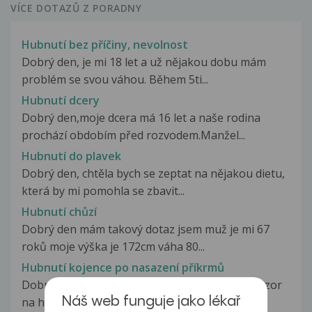
VÍCE DOTAZŮ Z PORADNY
Hubnutí bez příčiny, nevolnost
Dobrý den, je mi 18 let a už nějakou dobu mám
problém se svou váhou. Během 5ti...
Hubnutí dcery
Dobrý den,moje dcera má 16 let a naše rodina
prochází obdobím před rozvodem.Manžel...
Hubnutí do plavek
Dobrý den, chtěla bych se zeptat na nějakou dietu,
která by mi pomohla se zbavit...
Hubnutí chůzí
Dobrý den mám takový dotaz jsem muž je mi 67
roků moje výška je 172cm váha 80...
Hubnutí kojence po nasazení příkrmů
Dobrý den! Chtěla bych se zeptat, jaký máte názor
Náš web funguje jako lékař
na hubnutí kojence po nasazení...