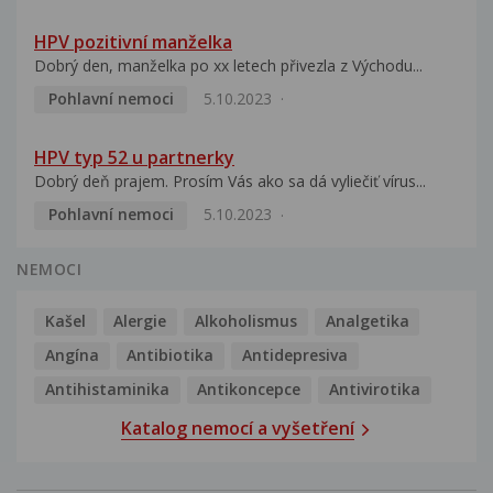
HPV pozitivní manželka
Dobrý den, manželka po xx letech přivezla z Východu...
Pohlavní nemoci
5.10.2023
HPV typ 52 u partnerky
Dobrý deň prajem. Prosím Vás ako sa dá vyliečiť vírus...
Pohlavní nemoci
5.10.2023
NEMOCI
Kašel
Alergie
Alkoholismus
Analgetika
Angína
Antibiotika
Antidepresiva
Antihistaminika
Antikoncepce
Antivirotika
Katalog nemocí a vyšetření