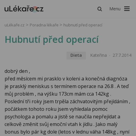
Menu
uLékaře.cz
Poradna lékaře
hubnutí před operací
Hubnutí před operací
Dieta
Kateřina
27.7.2014
dobrý den ,
před měsícem mi prasklo v koleni a konečná diagnóza
je prasklý meniskus s termínem operace na 26.8 . A teď
můj problém , na výšku 173cm mám cca 142kg .
Poslední tři roky jsem trpěla záchvatovitým přejídáním ,
počátkem tohoto roku jsem vyhledala pomoc
psychologa a pomalu a jistě se naučila nepřejídat a
celkově změnit svůj emoční vtah k jídlu . Jako malý
bonus bylo pár kg dole (letos v lednu váha 148kg , nyní