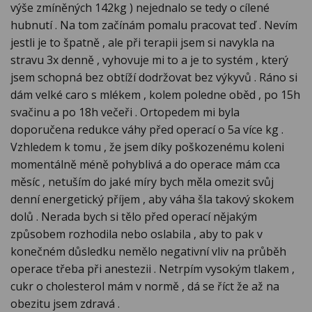
výše zmíněných 142kg ) nejednalo se tedy o cílené
hubnutí . Na tom začínám pomalu pracovat teď . Nevím
jestli je to špatně , ale při terapii jsem si navykla na
stravu 3x denně , vyhovuje mi to a je to systém , který
jsem schopná bez obtíží dodržovat bez výkyvů . Ráno si
dám velké caro s mlékem , kolem poledne oběd , po 15h
svačinu a po 18h večeři . Ortopedem mi byla
doporučena redukce váhy před operací o 5a více kg .
Vzhledem k tomu , že jsem díky poškozenému koleni
momentálně méně pohyblivá a do operace mám cca
měsíc , netuším do jaké míry bych měla omezit svůj
denní energetický příjem , aby váha šla takový skokem
dolů . Nerada bych si tělo před operací nějakým
způsobem rozhodila nebo oslabila , aby to pak v
konečném důsledku nemělo negativní vliv na průběh
operace třeba při anestezii . Netrpím vysokým tlakem ,
cukr o cholesterol mám v normě , dá se říct že až na
obezitu jsem zdravá .