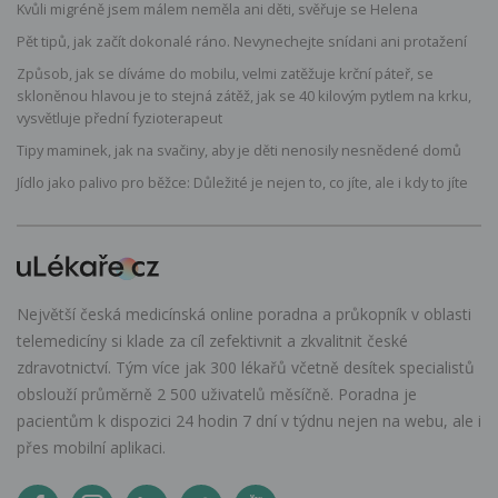
Kvůli migréně jsem málem neměla ani děti, svěřuje se Helena
Pět tipů, jak začít dokonalé ráno. Nevynechejte snídani ani protažení
Způsob, jak se díváme do mobilu, velmi zatěžuje krční páteř, se
skloněnou hlavou je to stejná zátěž, jak se 40 kilovým pytlem na krku,
vysvětluje přední fyzioterapeut
Tipy maminek, jak na svačiny, aby je děti nenosily nesnědené domů
Jídlo jako palivo pro běžce: Důležité je nejen to, co jíte, ale i kdy to jíte
Největší česká medicínská online poradna a průkopník v oblasti
telemedicíny si klade za cíl zefektivnit a zkvalitnit české
zdravotnictví. Tým více jak 300 lékařů včetně desítek specialistů
obslouží průměrně 2 500 uživatelů měsíčně. Poradna je
pacientům k dispozici 24 hodin 7 dní v týdnu nejen na webu, ale i
přes mobilní aplikaci.