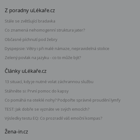
Z poradny uLékaře.cz
Stále se zvětšující bradavka
Co znamená nehomogenní struktura jater?
Občasné píchnutí pod žebry
Dyspepsie: Větry i při malé námaze, nepravidelná stolice
Zelený povlak na jazyku - co to může být?
Články uLékaře.cz
13 situací, kdy je nutné volat záchrannou službu
Stáhněte si: První pomoc do kapsy
Co pomáhá na oteklé nohy? Podpořte správné proudění lymfy
TEST: Jak dobře se vyznáte ve svých emocích?
Výsledky testu EQ: Co prozradil váš emoční kompas?
Žena-in.cz