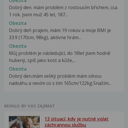
Obezita
Dobrý den. mám problém z rostoucím břichem, cca.
1 rok. jsem muž 45 let, 187...
Obezita
Dobrý deň prajem, mám 19 rokov a moje BMI je
33.9 (170cm, 98kg), aktívne hrám...
Obezita
Můj problém je následující, do 18let jsem hodně
hubený, spíš jako kost a kůže,...
Obezita
Dobrý den.mám veliký problém mám silnou
nadváhu a nevím co s tím 165cm/122kg.Snažím...
MOHLO BY VÁS ZAJÍMAT
13 situací, kdy je nutné volat
záchrannou službu