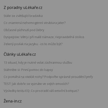
Z poradny uLékaře.cz
Stále se zvětšující bradavka
Co znamená nehomogenní struktura jater?
Občasné píchnutí pod žebry
Dyspepsie: Větry i při malé námaze, nepravidelná stolice
Zelený povlak na jazyku - co to může být?
Články uLékaře.cz
13 situací, kdy je nutné volat záchrannou službu
Stáhněte si: První pomoc do kapsy
Co pomáhá na oteklé nohy? Podpořte správné proudění lymfy
TEST: Jak dobře se vyznáte ve svých emocích?
Výsledky testu EQ: Co prozradil váš emoční kompas?
Žena-in.cz