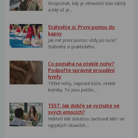
Rozpoznat, kdy je zdravotní stav vážný
a kdy už je...
Stáhněte si: První pomoc do
kapsy
Jak mít první pomoc vždy po ruce?
Stáhněte si praktického...
Co pomáhá na oteklé nohy?
Podpořte správné proudění
lymfy
Těžké nohy, napnutá kůže, oteklé
kotníky. To jsou potíže,...
TEST: Jak dobře se vyznáte ve
svých emocích?
Někteří lidé dokážou zachovat klid i ve
vypjatých situacích....