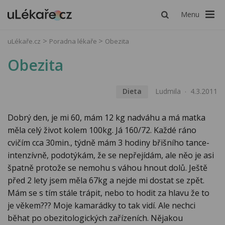
Menu
uLékaře.cz
Poradna lékaře
Obezita
Obezita
Dieta
Ludmila
4.3.2011
Dobrý den, je mi 60, mám 12 kg nadváhu a má matka
měla celý život kolem 100kg. Já 160/72. Každé ráno
cvičím cca 30min., týdně mám 3 hodiny břišního tance-
intenzívně, podotýkám, že se nepřejídám, ale něo je asi
špatně protože se nemohu s váhou hnout dolů. Ještě
před 2 lety jsem měla 67kg a nejde mi dostat se zpět.
Mám se s tím stále trápit, nebo to hodit za hlavu že to
je věkem??? Moje kamarádky to tak vidí. Ale nechci
běhat po obezitologických zařízeních. Nějakou