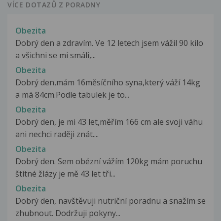
VÍCE DOTAZŮ Z PORADNY
Obezita
Dobrý den a zdravím. Ve 12 letech jsem vážil 90 kilo
a všichni se mi smáli,...
Obezita
Dobrý den,mám 16měsíčního syna,který váží 14kg
a má 84cm.Podle tabulek je to...
Obezita
Dobrý den, je mi 43 let,měřím 166 cm ale svoji váhu
ani nechci raději znát....
Obezita
Dobrý den. Sem obézní vážím 120kg mám poruchu
štítné žlázy je mě 43 let tři...
Obezita
Dobrý den, navštěvuji nutriční poradnu a snažím se
zhubnout. Dodržuji pokyny...