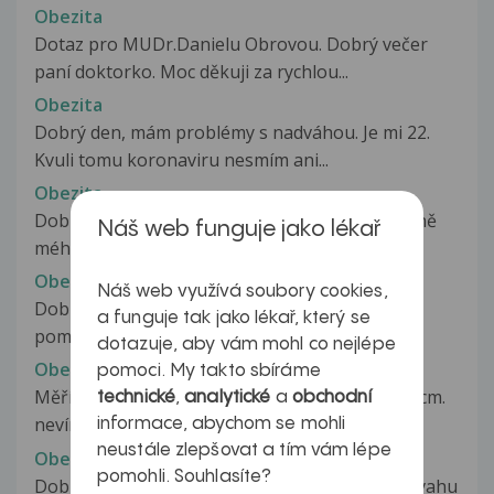
Obezita
Dotaz pro MUDr.Danielu Obrovou. Dobrý večer
paní doktorko. Moc děkuji za rychlou...
Obezita
Dobrý den, mám problémy s nadváhou. Je mi 22.
Kvuli tomu koronaviru nesmím ani...
Obezita
Dobrý den, ráda bych se s Vámi poradila ohledně
Náš web funguje jako lékař
mého NEUSTÁLÉHO přibírání....
Obezita
Náš web využívá soubory cookies,
Dobrý den, v posledních cca 2-3 letech jsem
a funguje tak jako lékař, který se
poměrně hodně přibrala (z původních...
dotazuje, aby vám mohl co nejlépe
Obezita
pomoci. My takto sbíráme
Měřím 185 cm, vážím 95 kg, obvod pasu je 100 cm.
technické
,
analytické
a
obchodní
nevím, jak zhubnout.
informace, abychom se mohli
neustále zlepšovat a tím vám lépe
Obezita
pomohli. Souhlasíte?
Dobry den potrebovala bych poradit jak snizit vahu