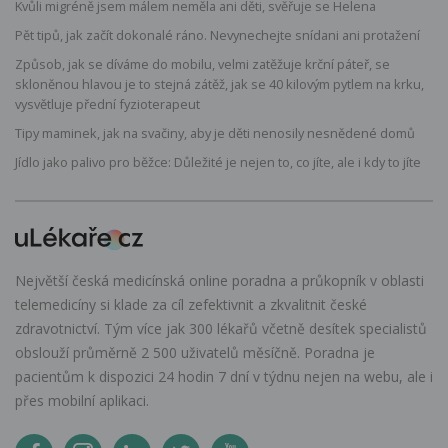
Kvůli migréně jsem málem neměla ani děti, svěřuje se Helena
Pět tipů, jak začít dokonalé ráno. Nevynechejte snídani ani protažení
Způsob, jak se díváme do mobilu, velmi zatěžuje krční páteř, se
skloněnou hlavou je to stejná zátěž, jak se 40 kilovým pytlem na krku,
vysvětluje přední fyzioterapeut
Tipy maminek, jak na svačiny, aby je děti nenosily nesnědené domů
Jídlo jako palivo pro běžce: Důležité je nejen to, co jíte, ale i kdy to jíte
Největší česká medicínská online poradna a průkopník v oblasti
telemedicíny si klade za cíl zefektivnit a zkvalitnit české
zdravotnictví. Tým více jak 300 lékařů včetně desítek specialistů
obslouží průměrně 2 500 uživatelů měsíčně. Poradna je
pacientům k dispozici 24 hodin 7 dní v týdnu nejen na webu, ale i
přes mobilní aplikaci.