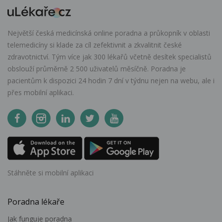
Největší česká medicínská online poradna a průkopník v oblasti
telemedicíny si klade za cíl zefektivnit a zkvalitnit české
zdravotnictví. Tým více jak 300 lékařů včetně desítek specialistů
obslouží průměrně 2 500 uživatelů měsíčně. Poradna je
pacientům k dispozici 24 hodin 7 dní v týdnu nejen na webu, ale i
přes mobilní aplikaci.
Stáhněte si mobilní aplikaci
Poradna lékaře
Jak funguje poradna