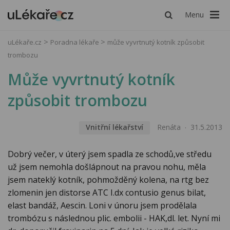
Menu
uLékaře.cz
Poradna lékaře
může vyvrtnutý kotník způsobit
trombozu
Může vyvrtnutý kotník
způsobit trombozu
Vnitřní lékařství
Renáta
31.5.2013
Dobrý večer, v úterý jsem spadla ze schodů,ve středu
už jsem nemohla došlápnout na pravou nohu, měla
jsem nateklý kotník, pohmožděný kolena, na rtg bez
zlomenin jen distorse ATC I.dx contusio genus bilat,
elast bandáž, Aescin. Loni v únoru jsem prodělala
trombózu s následnou plic. embolii - HAK,dl. let. Nyní mi