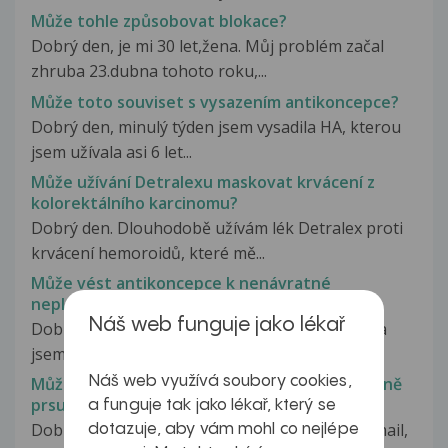
Může tohle způsobovat blokace?
Dobrý den, je mi 30 let,žena. Můj problém začal
zhruba 23.dubna tohoto roku,...
Může toto souviset s vysazením antikoncepce?
Dobrý den, minulý týden jsem vysadila HA, kterou
jsem užívala asi 6 let...
Může užívání Detralexu maskovat krvácení z
kolorektálního karcinomu?
Dobrý den. Dlouhodobě užívám lék Detralex proti
krvácení hemoroidů, které mě...
Může vést antikoncepce k nenávratné
neplodnosti?
Náš web funguje jako lékař
Dobrý den, četla jsem jeden článek a nevím, zda
jsem ho pochopila dobře. Samozřejmě...
Náš web využívá soubory cookies,
Může vést látka aluminium zirkonium k rakovině
prsu?
a funguje tak jako lékař, který se
Dobrý den, od kamarádky mi přišel putovní e-mail,
dotazuje, aby vám mohl co nejlépe