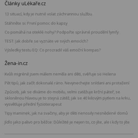
Články uLékaře.cz
13 situací, kdy je nutné volat záchrannou službu
Stáhněte si: První pomoc do kapsy
Co pomáhá na oteklé nohy? Podpořte správné proudění lymfy
TEST: Jak dobře se vyznáte ve svých emocích?
Výsledky testu EQ: Co prozradil váš emoční kompas?
Žena-in.cz
Kvůli migréně jsem málem neměla ani děti, svěřuje se Helena
Pět tipů, jak začít dokonalé ráno. Nevynechejte snídani ani protažení
Způsob, jak se díváme do mobilu, velmi zatěžuje krční páteř, se
skloněnou hlavou je to stejná zátěž, jak se 40 kilovým pytlem na krku,
vysvětluje přední fyzioterapeut
Tipy maminek, jak na svačiny, aby je děti nenosily nesnědené domů
Jídlo jako palivo pro běžce: Důležité je nejen to, co jíte, ale i kdy to jíte