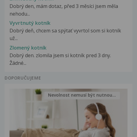
Dobrý den, mám dotaz, před 3 měsíci jsem měla
nehodu...
Vyvrtnutý kotník
Dobrý deň, chcem sa spýtať vyvrtol som si kotník
už...
Zlomený kotník
Dobrý den. zlomila jsem si kotník pred 3 dny.
Žádné...
DOPORUČUJEME
Nevolnost nemusí být nutnou...