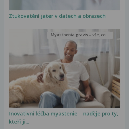
Ztukovatění jater v datech a obrazech
Myasthenia gravis – vše, co...
Inovativní léčba myastenie – naděje pro ty,
kteří ji...