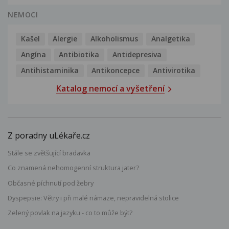
NEMOCI
Kašel
Alergie
Alkoholismus
Analgetika
Angína
Antibiotika
Antidepresiva
Antihistaminika
Antikoncepce
Antivirotika
Katalog nemocí a vyšetření
Z poradny uLékaře.cz
Stále se zvětšující bradavka
Co znamená nehomogenní struktura jater?
Občasné píchnutí pod žebry
Dyspepsie: Větry i při malé námaze, nepravidelná stolice
Zelený povlak na jazyku - co to může být?