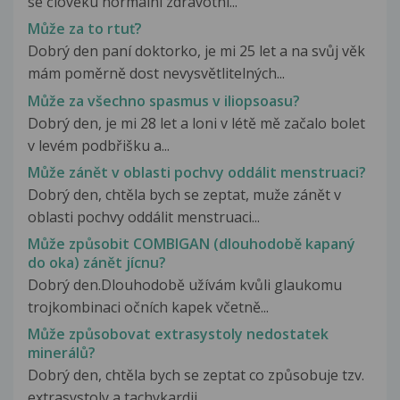
se člověku normální zdravotní...
Může za to rtuť?
Dobrý den paní doktorko, je mi 25 let a na svůj věk
mám poměrně dost nevysvětlitelných...
Může za všechno spasmus v iliopsoasu?
Dobrý den, je mi 28 let a loni v létě mě začalo bolet
v levém podbřišku a...
Může zánět v oblasti pochvy oddálit menstruaci?
Dobrý den, chtěla bych se zeptat, muže zánět v
oblasti pochvy oddálit menstruaci...
Může způsobit COMBIGAN (dlouhodobě kapaný
do oka) zánět jícnu?
Dobrý den.Dlouhodobě užívám kvůli glaukomu
trojkombinaci očních kapek včetně...
Může způsobovat extrasystoly nedostatek
minerálů?
Dobrý den, chtěla bych se zeptat co způsobuje tzv.
extrasystoly a tachykardii....