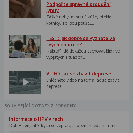
Podpořte správné proudění
lymfy
Těžké nohy, napnutá kůže, oteklé
kotníky. To jsou potíže,...
TEST: Jak dobře se vyznáte ve
svých emocích?
Někteří lidé dokážou zachovat klid i ve
vypjatých situacích....
VIDEO: Jak se zbavit deprese
Shlédněte video na téma jak se zbavit
deprese..
SOUVISEJÍCÍ DOTAZY Z PORADNY
Informace o HPV virech
Dobrý den,chtěl bych se zeptat,jak poznám zda nemám...