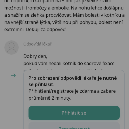
dr. doporučil fraxiparin na 5 dní. Jak je velké riziko
možnosti trombózy a embolie. Na nohu lehce došlápnu
a snažím se zlehka procvičovat. Mám bolesti v kotníku a
na vnější straně lýtka, většinou při pohybu, bolest není
extrémní. Děkuji za odpověď.
Odpovídá lékař:
Dobrý den,
pokud vám nedali kotník do sádrové fixace
riziko trombózy není vysoké. Dávka F...
Pro zobrazení odpovědi lékaře je nutné
se přihlásit.
Přihlášení/registrace je zdarma a zabere
průměrně 2 minuty.
Přihlásit se
Zaregistrovat