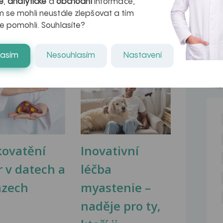
é
,
analytické
a
obchodní
informace,
pomoc v mém...
 se mohli neustále zlepšovat a tím
e pomohli. Souhlasíte?
lasím
Nesouhlasím
Nastavení
na zdravá játra?
Myasthenia gravis – vše, co...
NE
kovatění
Inovativní
r v datech a
léčba
azech
myastenie –
naděje pro ty,