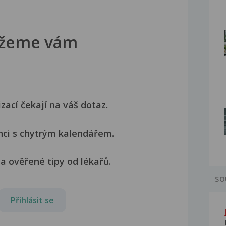
žeme vám
izací čekají na váš dotaz.
nci s chytrým kalendářem.
a ověřené tipy od lékařů.
SO
Přihlásit se