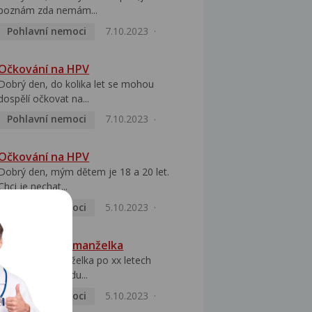
poznám zda nemám...
Pohlavní nemoci
7.10.2023
Očkování na HPV
Dobrý den, do kolika let se mohou
dospělí očkovat na...
Pohlavní nemoci
7.10.2023
Očkování na HPV
Dobrý den, mým dětem je 18 a 20 let.
Chci je nechat...
Pohlavní nemoci
5.10.2023
HPV pozitivní manželka
Dobrý den, manželka po xx letech
přivezla z Východu...
Pohlavní nemoci
5.10.2023