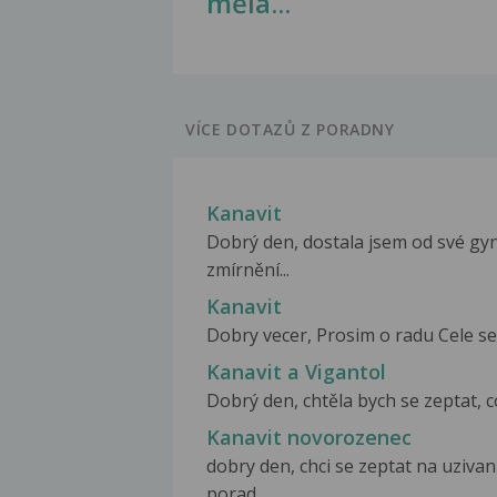
měla...
VÍCE DOTAZŮ Z PORADNY
Kanavit
Dobrý den, dostala jsem od své gy
zmírnění...
Kanavit
Dobry vecer, Prosim o radu Cele ses
Kanavit a Vigantol
Dobrý den, chtěla bych se zeptat, c
Kanavit novorozenec
dobry den, chci se zeptat na uziva
porad...