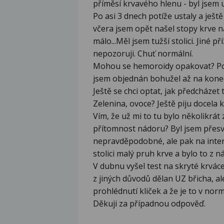
příměsí krvavého hlenu - byl jsem u
Po asi 3 dnech potíže ustaly a ješt
včera jsem opět našel stopy krve na
málo...Měl jsem tužší stolici. Jiné 
nepozoruji. Chuť normální.
Mohou se hemoroidy opakovat? Popř
jsem objednán bohužel až na konec
Ještě se chci optat, jak předcházet
Zelenina, ovoce? Ještě piju docela k
Vím, že už mi to tu bylo několikrá
přítomnost nádoru? Byl jsem přesvě
nepravděpodobné, ale pak na inter
stolici malý pruh krve a bylo to z n
V dubnu vyšel test na skryté krvác
z jiných důvodů dělan UZ břicha, ale
prohlédnutí kliček a že je to v normá
Děkuji za případnou odpověď.