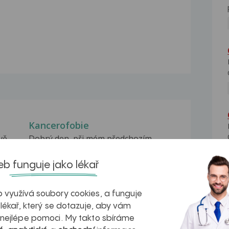
Kancerofobie
vě,
Dobrý den, při mém předchozím
dotazu jsem se zapomněl...
b funguje jako lékař
Kancerofobie
Dobrý den, poslední dobou se mi
stává, že pozoruji,...
 využívá soubory cookies, a funguje
 lékař, který se dotazuje, aby vám
Kancerofobie
 nejlépe pomoci. My takto sbíráme
Dobrý den, chtěl bych Vás poprosit o