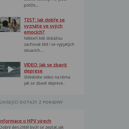
potíže,...
TEST: Jak dobře se
vyznáte ve svých
emocích?
Někteří lidé dokážou
zachovat klid i ve vypjatých
situacích....
VIDEO: Jak se zbavit
deprese
Shlédněte video na téma
jak se zbavit deprese..
UVISEJÍCÍ DOTAZY Z PORADNY
Informace o HPV virech
Dobrý den,chtěl bych se zeptat,jak