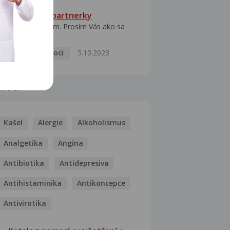
HPV typ 52 u partnerky
Dobrý deň prajem. Prosím Vás ako sa
dá vyliečiť vírus...
Pohlavní nemoci
5.10.2023
MOCI
Kašel
Alergie
Alkoholismus
Analgetika
Angína
Antibiotika
Antidepresiva
Antihistaminika
Antikoncepce
Antivirotika