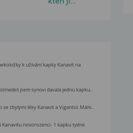
kteří ji...
nekoložky k užívání kapky Kanavit na
tinedeli jsem synovi davala jednu kapku...
o se zbylými léky Kanavit a Vigantol. Mám...
ni Kanavitu novorozenci- 1 kapku tydne