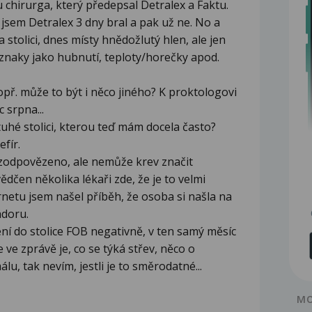
 chirurga, který předepsal Detralex a Faktu.
ě jsem Detralex 3 dny bral a pak už ne. No a
 stolici, dnes místy hnědožlutý hlen, ale jen
příznaky jako hubnutí, teploty/horečky apod.
. může to být i něco jiného? K proktologovi
 srpna...
 tuhé stolici, kterou teď mám docela často?
efír.
t zodpovězeno, ale nemůže krev značit
dčen několika lékaři zde, že je to velmi
netu jsem našel příběh, že osoba si našla na
ádoru.
ení do stolice FOB negativně, v ten samý měsíc
 ve zprávě je, co se týká střev, něco o
lu, tak nevím, jestli je to směrodatné...
MO