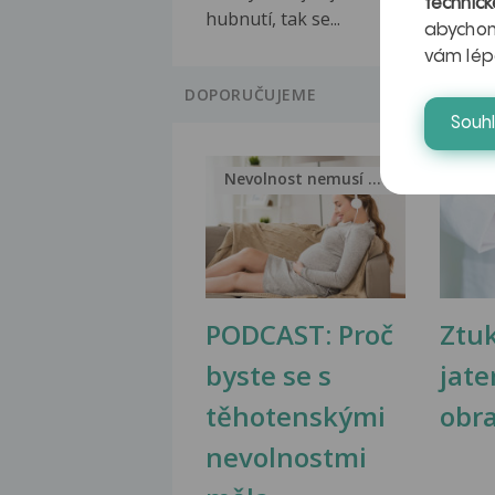
technick
hubnutí, tak se...
abychom
vám lép
DOPORUČUJEME
Souh
Nevolnost nemusí být nutnou...
Jak 
PODCAST: Proč
Ztu
byste se s
jate
těhotenskými
obr
nevolnostmi