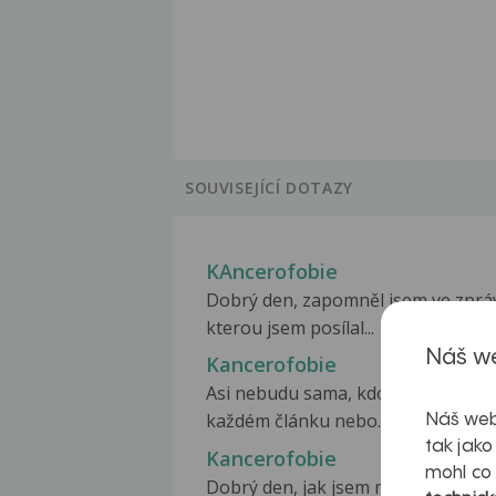
SOUVISEJÍCÍ DOTAZY
KAncerofobie
Dobrý den, zapomněl jsem ve zprá
kterou jsem posílal...
Náš we
Kancerofobie
Asi nebudu sama, kdo se splaší při
každém článku nebo...
Náš web
tak jako
Kancerofobie
mohl co
Dobrý den, jak jsem minule psal o