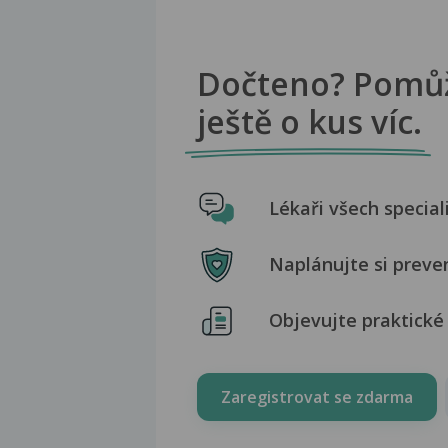
Dočteno? Pomů
ještě o kus víc.
Lékaři všech special
Naplánujte si preve
Objevujte praktické 
Zaregistrovat se zdarma