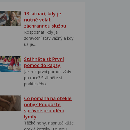
13 situací, kdy je
nutné volat
záchrannou službu
Rozpoznat, kdy je
zdravotní stav vážný a kdy
už je...
Stáhněte si: První
pomoc do kapsy
Jak mít první pomoc vždy
po ruce? Stáhněte si
praktického...
Co pomáhá na oteklé
nohy? Podpořte
správné proudění
lymfy
Těžké nohy, napnutá kůže,
oteklé kotníky. To jsou