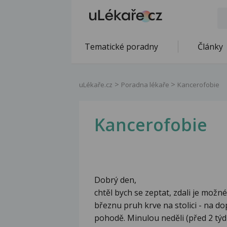
Tematické poradny
Články
uLékaře.cz
Poradna lékaře
Kancerofobie
Kancerofobie
Dobrý den,
chtěl bych se zeptat, zdali je mož
březnu pruh krve na stolici - na d
pohodě. Minulou neděli (před 2 týdn