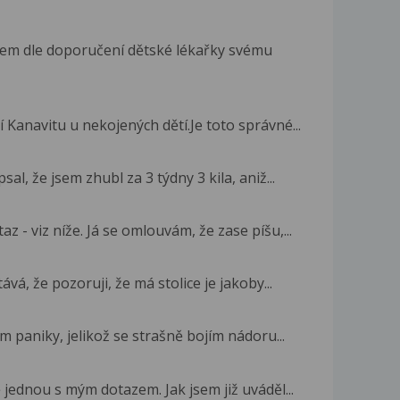
sem dle doporučení dětské lékařky svému
anavitu u nekojených dětí.Je toto správné...
al, že jsem zhubl za 3 týdny 3 kila, aniž...
 - viz níže. Já se omlouvám, že zase píšu,...
á, že pozoruji, že má stolice je jakoby...
 paniky, jelikož se strašně bojím nádoru...
jednou s mým dotazem. Jak jsem již uváděl...