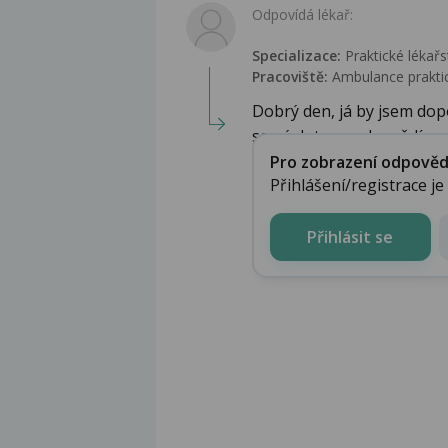
Odpovídá lékař:
Specializace:
Praktické lékařs
Pracoviště:
Ambulance praktic
Dobrý den, já by jsem dop
samý dotaz s odpovědí n...
Pro zobrazení odpovědi 
Přihlášení/registrace j
Přihlásit se