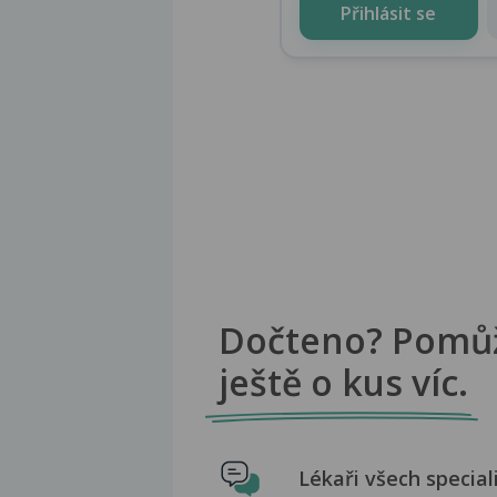
Přihlásit se
Dočteno? Pomů
ještě o kus víc.
Lékaři všech special