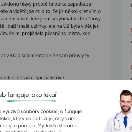
ři záklonu hlavy prostě ta bulka zapadla za
byla vidět? Jde mi o to, že již několik let vím o
 samém místě, kde jsem si vyhmatal i ten "nový
 i další malé uzlinky, ale na UZ byla vidět jen
s vím, že mi projížděla přesně to místo, kde
ot v KO a sedimentaci + že tam přibyly ty
oslání dotazu i specialistovi?
a omlouvám se, že sem znovu píši.
b funguje jako lékař
 využívá soubory cookies, a funguje
 lékař, který se dotazuje, aby vám
tví pro dospělé
 nejlépe pomoci. My takto sbíráme
o dospělé, Lipník nad Bečvou