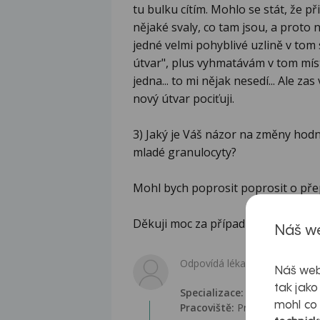
tu bulku cítím. Mohlo se stát, že p
nějaké svaly, co tam jsou, a proto ne
jedné velmi pohyblivé uzlině v tom
útvar", plus vyhmatávám v tom místě
jedna... to mi nějak nesedí... Ale za
nový útvar pociťuji.
3) Jaký je Váš názor na změny hodn
mladé granulocyty?
Mohl bych poprosit poprosit o přep
Děkuji moc za případnou odpověď 
Náš we
Odpovídá lékař:
Náš web
tak jako
Specializace:
Praktické lékařs
mohl co
Pracoviště:
Praktický lékař pr