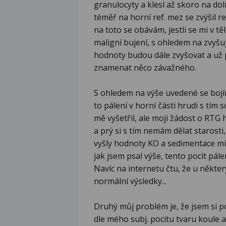
granulocyty a klesl až skoro na dol
téměř na horní ref. mez se zvýšil r
na toto se obávám, jestli se mi v t
maligní bujení, s ohledem na zvyšuj
hodnoty budou dále zvyšovat a už p
znamenat něco závažného.
S ohledem na výše uvedené se bojím
to pálení v horní části hrudi s tím s
mě vyšetřil, ale moji žádost o RTG 
a prý si s tím nemám dělat starosti
vyšly hodnoty KO a sedimentace mimo
jak jsem psal výše, tento pocit pálen
Navíc na internetu čtu, že u někte
normální výsledky...
Druhý můj problém je, že jsem si po
dle mého subj. pocitu tvaru koule 