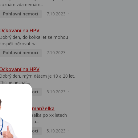
poznám zda nemám...
Pohlavní nemoci
7.10.2023
Očkování na HPV
Dobrý den, do kolika let se mohou
dospělí očkovat na...
Pohlavní nemoci
7.10.2023
Očkování na HPV
Dobrý den, mým dětem je 18 a 20 let.
Chci je nechat...
Pohlavní nemoci
5.10.2023
HPV pozitivní manželka
Dobrý den, manželka po xx letech
přivezla z Východu...
Pohlavní nemoci
5.10.2023