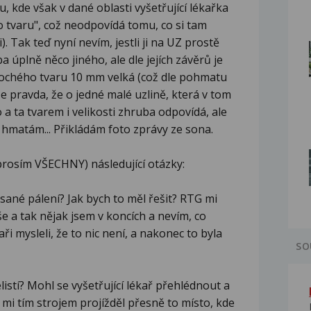
ku, kde však v dané oblasti vyšetřující lékařka
 tvaru", což neodpovídá tomu, co si tam
. Tak teď nyní nevím, jestli ji na UZ prostě
a úplně něco jiného, ale dle jejích závěrů je
plochého tvaru 10 mm velká (což dle pohmatu
. Je pravda, že o jedné malé uzlině, která v tom
 a ta tvarem i velikosti zhruba odpovídá, ale
 hmatám... Přikládám foto zprávy ze sona.
rosím VŠECHNY) následující otázky:
ané pálení? Jak bych to měl řešit? RTG mi
e a tak nějak jsem v koncích a nevím, co
kaři mysleli, že to nic není, a nakonec to byla
SO
listí? Mohl se vyšetřující lékař přehlédnout a
 mi tím strojem projížděl přesně to místo, kde