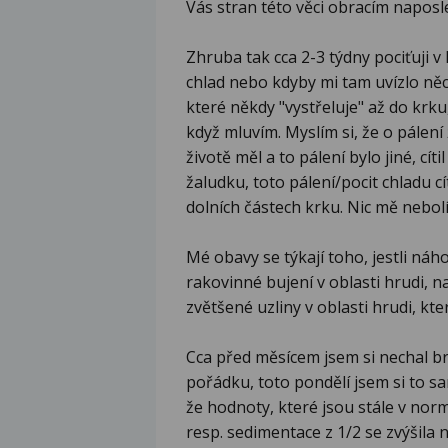
Vás stran této věci obracím naposl
Zhruba tak cca 2-3 týdny pociťuji v 
chlad nebo kdyby mi tam uvízlo něc
které někdy "vystřeluje" až do krku, 
když mluvím. Myslím si, že o pálení 
životě měl a to pálení bylo jiné, cít
žaludku, toto pálení/pocit chladu cí
dolních částech krku. Nic mě nebol
Mé obavy se týkají toho, jestli náh
rakovinné bujení v oblasti hrudi, n
zvětšené uzliny v oblasti hrudi, kte
Cca před měsícem jsem si nechal brá
pořádku, toto pondělí jsem si to s
že hodnoty, které jsou stále v nor
resp. sedimentace z 1/2 se zvýšila 