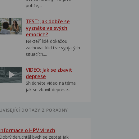
potíže,...
TEST: Jak dobře se
vyznáte ve svých
emocích?
Někteří lidé dokážou
zachovat klid i ve vypjatých
situacích....
VIDEO: Jak se zbavit
deprese
Shlédněte video na téma
jak se zbavit deprese..
UVISEJÍCÍ DOTAZY Z PORADNY
Informace o HPV virech
Dobrý den,chtěl bych se zeptat,jak