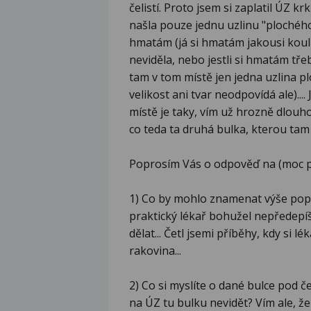
čelistí. Proto jsem si zaplatil ÚZ kr
našla pouze jednu uzlinu "plochého
hmatám (já si hmatám jakousi kouli)
neviděla, nebo jestli si hmatám třeb
tam v tom místě jen jedna uzlina 
velikost ani tvar neodpovídá ale)...
místě je taky, vím už hrozně dlouho
co teda ta druhá bulka, kterou tam
Poprosím Vás o odpověď na (moc p
1) Co by mohlo znamenat výše pops
praktický lékař bohužel nepředepíš
dělat... Četl jsemi příběhy, kdy si lé
rakovina...
2) Co si myslíte o dané bulce pod če
na ÚZ tu bulku nevidět? Vím ale, že