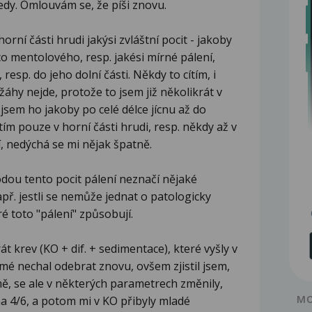
edy. Omlouvám se, že píši znovu.
horní části hrudi jakýsi zvláštní pocit - jakoby
o mentolového, resp. jakési mírné pálení,
resp. do jeho dolní části. Někdy to cítím, i
žáhy nejde, protože to jsem již několikrát v
il jsem ho jakoby po celé délce jícnu až do
tím pouze v horní části hrudi, resp. někdy až v
í, nedýchá se mi nějak špatně.
odou tento pocit pálení neznačí nějaké
apř. jestli se nemůže jednat o patologicky
ré toto "pálení" způsobují.
t krev (KO + dif. + sedimentace), které vyšly v
amé nechal odebrat znovu, ovšem zjistil jsem,
mě, se ale v některých parametrech změnily,
MO
na 4/6, a potom mi v KO přibyly mladé