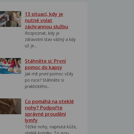
13 situací, kdy je
nutné volat
záchrannou službu
Rozpoznat, kdy je
zdravotní stav vážný a kdy
už je...
Stáhněte si: První
pomoc do kapsy
Jak mít první pomoc vždy
po ruce? Stáhněte si
praktického...
Co pomáhá na oteklé
nohy? Podpořte
správné proudění
lymfy
Těžké nohy, napnutá kůže,
oteklé kotníky. To jsou