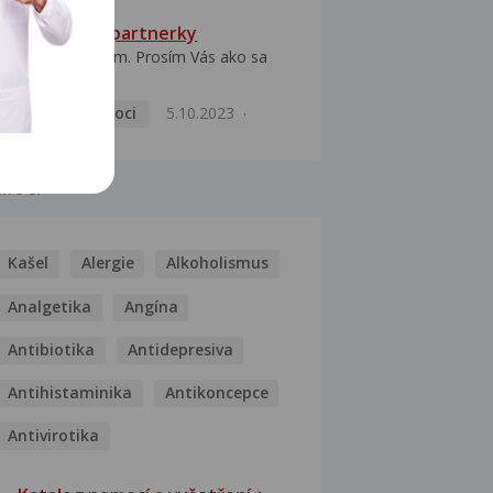
HPV typ 52 u partnerky
Dobrý deň prajem. Prosím Vás ako sa
dá vyliečiť vírus...
Pohlavní nemoci
5.10.2023
MOCI
Kašel
Alergie
Alkoholismus
Analgetika
Angína
Antibiotika
Antidepresiva
Antihistaminika
Antikoncepce
Antivirotika