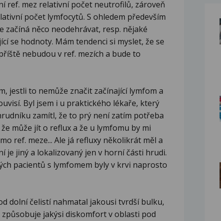
ní ref. mez relativní počet neutrofilů, zároveň
elativní počet lymfocytů. S ohledem především
ěle začíná něco neodehrávat, resp. nějaké
ící se hodnoty. Mám tendenci si myslet, že se
říště nebudou v ref. mezích a bude to
, jestli to nemůže značit začínající lymfom a
ouvisí. Byl jsem i u praktického lékaře, který
hrudníku zamítl, že to prý není zatím potřeba
, že může jít o reflux a že u lymfomu by mi
 ref. meze... Ale já refluxy několikrát měl a
í je jiný a lokalizovaný jen v horní části hrudi.
rých pacientů s lymfomem byly v krvi naprosto
d dolní čelistí nahmatal jakousi tvrdší bulku,
a způsobuje jakýsi diskomfort v oblasti pod