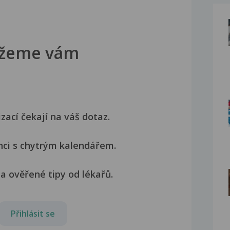
žeme vám
izací čekají na váš dotaz.
nci s chytrým kalendářem.
a ověřené tipy od lékařů.
Přihlásit se