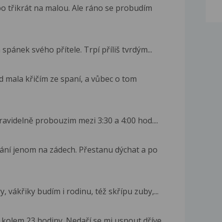
o třikrát na malou. Ale ráno se probudím
spánek svého přítele. Trpí příliš tvrdým...
d mala křičím ze spaní, a vůbec o tom
avidelně probouzim mezi 3:30 a 4:00 hod....
ání jenom na zádech. Přestanu dýchat a po
 vákřiky budím i rodinu, též skřípu zuby,...
kolem 23 hodiny. Nedaří se mi usnout dříve...