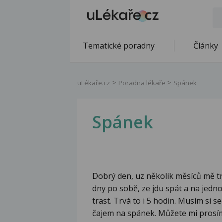
Tematické poradny
Články
uLékaře.cz
Poradna lékaře
Spánek
Spánek
Dobrý den, uz několik měsíců mě trá
dny po sobě, ze jdu spát a na jedn
trast. Trvá to i 5 hodin. Musím si 
čajem na spánek. Můžete mi prosím