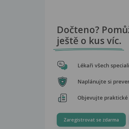
Dočteno? Pomů
ještě o kus víc.
Lékaři všech special
Naplánujte si preve
Objevujte praktické 
Zaregistrovat se zdarma