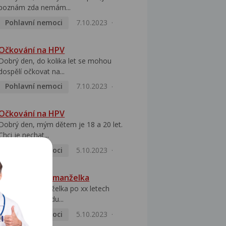
poznám zda nemám...
Pohlavní nemoci
7.10.2023
Očkování na HPV
Dobrý den, do kolika let se mohou
dospělí očkovat na...
Pohlavní nemoci
7.10.2023
Očkování na HPV
Dobrý den, mým dětem je 18 a 20 let.
Chci je nechat...
Pohlavní nemoci
5.10.2023
HPV pozitivní manželka
Dobrý den, manželka po xx letech
přivezla z Východu...
Pohlavní nemoci
5.10.2023