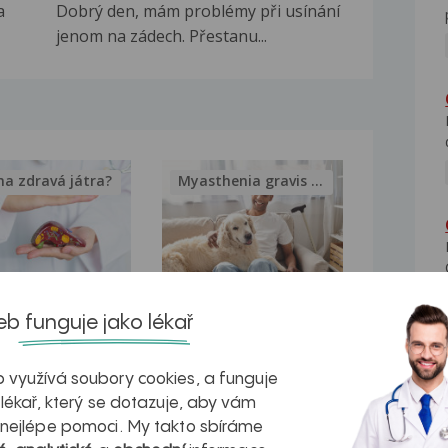
a
Dobrý den, mám problémy při usínání
jenom na zádech. Přestanu...
na zdravá játra?
Myasthenia gravis – vše, co...
kovatění
Inovativní
b funguje jako lékař
r v datech a
léčba
 využívá soubory cookies, a funguje
azech
myastenie –
 lékař, který se dotazuje, aby vám
naděje pro ty,
 nejlépe pomoci. My takto sbíráme