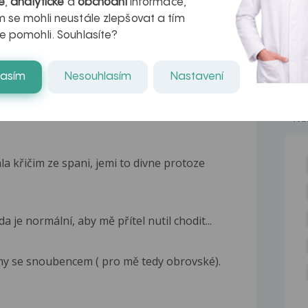
é
,
analytické
a
obchodní
informace,
kteří ji...
 se mohli neustále zlepšovat a tím
e pomohli. Souhlasíte?
lasím
Nesouhlasím
Nastavení
NE
 křičim ze spani, jemi to divne protoze
a je normální, aby mě přítel nutil chodit...
y se snoubencem ( pro mě tedy obrovské).