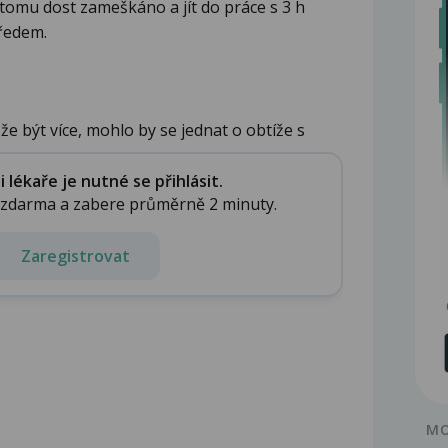
tomu dost zameškáno a jít do práce s 3 h
předem.
e být více, mohlo by se jednat o obtíže s
lékaře je nutné se přihlásit.
e zdarma a zabere průměrně 2 minuty.
Zaregistrovat
MO