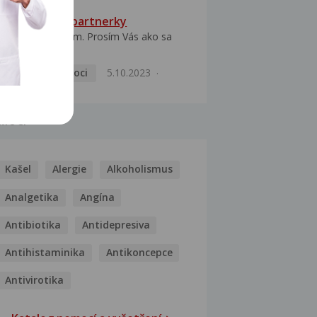
HPV typ 52 u partnerky
Dobrý deň prajem. Prosím Vás ako sa
dá vyliečiť vírus...
Pohlavní nemoci
5.10.2023
MOCI
Kašel
Alergie
Alkoholismus
Analgetika
Angína
Antibiotika
Antidepresiva
Antihistaminika
Antikoncepce
Antivirotika