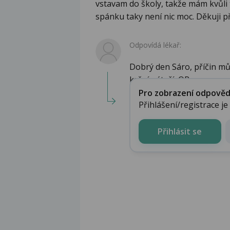
vstavam do školy, takže mám kvůli 
spánku taky není nic moc. Děkuji 
Odpovídá lékař:
Dobrý den Sáro, příčin můž
krční páteří, OR...
Pro zobrazení odpovědi 
Přihlášení/registrace j
Přihlásit se