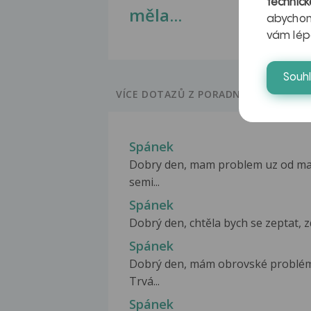
technick
měla...
abychom
vám lép
Souh
VÍCE DOTAZŮ Z PORADNY
Spánek
Dobry den, mam problem uz od mala
semi...
Spánek
Dobrý den, chtěla bych se zeptat, zd
Spánek
Dobrý den, mám obrovské problém
Trvá...
Spánek