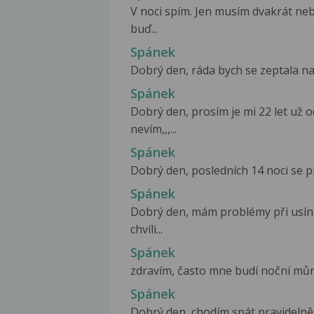
V noci spím. Jen musím dvakrát neb
buď...
Spánek
Dobrý den, ráda bych se zeptala na 
Spánek
Dobrý den, prosím je mi 22 let už o
nevím,,,...
Spánek
Dobrý den, posledních 14 noci se pr
Spánek
Dobrý den, mám problémy při usín
chvíli...
Spánek
zdravím, často mne budí noční můry,
Spánek
Dobrý den, chodím spát pravidelně 