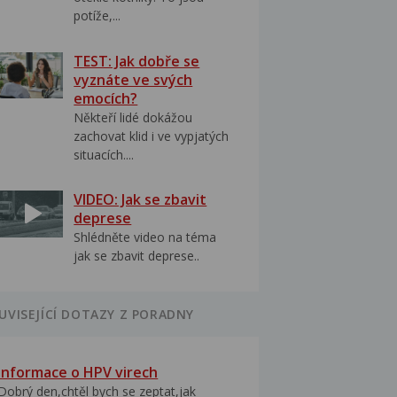
potíže,...
TEST: Jak dobře se
vyznáte ve svých
emocích?
Někteří lidé dokážou
zachovat klid i ve vypjatých
situacích....
VIDEO: Jak se zbavit
deprese
Shlédněte video na téma
jak se zbavit deprese..
UVISEJÍCÍ DOTAZY Z PORADNY
Informace o HPV virech
Dobrý den,chtěl bych se zeptat,jak