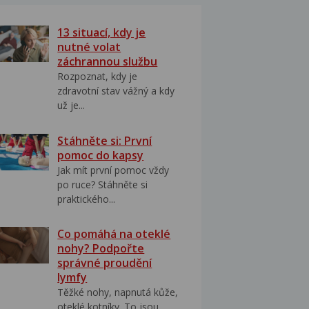
13 situací, kdy je
nutné volat
záchrannou službu
Rozpoznat, kdy je
zdravotní stav vážný a kdy
už je...
Stáhněte si: První
pomoc do kapsy
Jak mít první pomoc vždy
po ruce? Stáhněte si
praktického...
Co pomáhá na oteklé
nohy? Podpořte
správné proudění
lymfy
Těžké nohy, napnutá kůže,
oteklé kotníky. To jsou