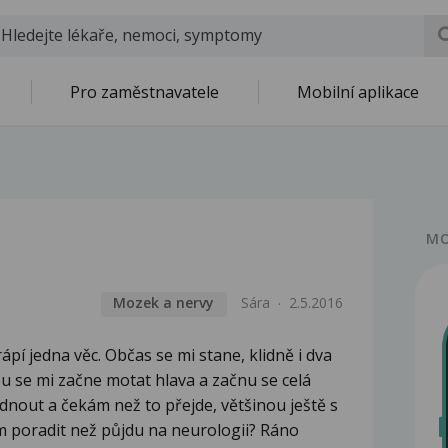
Pro zaměstnavatele
Mobilní aplikace
MO
Mozek a nervy
Sára
2.5.2016
pí jedna věc. Občas se mi stane, klidně i dva
ou se mi začne motat hlava a začnu se celá
sednout a čekám než to přejde, většinou ještě s
 poradit než půjdu na neurologii? Ráno