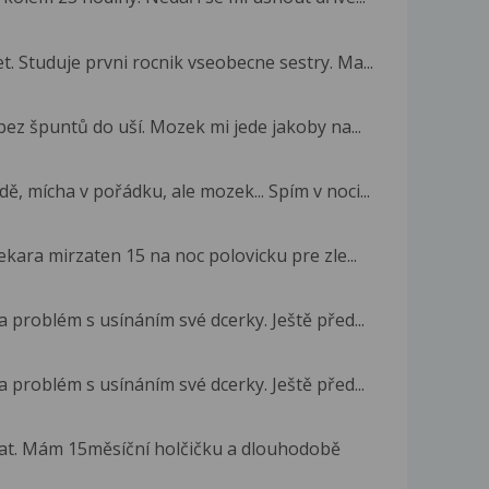
 Studuje prvni rocnik vseobecne sestry. Ma...
bez špuntů do uší. Mozek mi jede jakoby na...
, mícha v pořádku, ale mozek... Spím v noci...
kara mirzaten 15 na noc polovicku pre zle...
 problém s usínáním své dcerky. Ještě před...
 problém s usínáním své dcerky. Ještě před...
tat. Mám 15měsíční holčičku a dlouhodobě