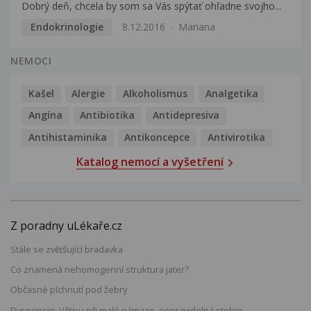
Dobrý deň, chcela by som sa Vás spýtať ohľadne svojho...
Endokrinologie
8.12.2016
Mariana
NEMOCI
Kašel
Alergie
Alkoholismus
Analgetika
Angína
Antibiotika
Antidepresiva
Antihistaminika
Antikoncepce
Antivirotika
Katalog nemocí a vyšetření
Z poradny uLékaře.cz
Stále se zvětšující bradavka
Co znamená nehomogenní struktura jater?
Občasné píchnutí pod žebry
Dyspepsie: Větry i při malé námaze, nepravidelná stolice