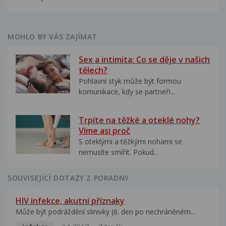
MOHLO BY VÁS ZAJÍMAT
Sex a intimita: Co se děje v našich
tělech?
Pohlavní styk může být formou
komunikace, kdy se partneři...
Trpíte na těžké a oteklé nohy?
Víme asi proč
S oteklými a těžkými nohami se
nemusíte smířit. Pokud...
SOUVISEJÍCÍ DOTAZY Z PORADNY
HIV infekce, akutní příznaky
Může být podráždění slinivky (6. den po nechráněném...