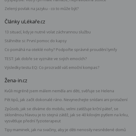
Zelený povlak na jazyku - co to může být?
Články uLékaře.cz
13 situací, kdy je nutné volat záchrannou službu
Stáhněte si: První pomoc do kapsy
Co pomáhá na oteklé nohy? Podpořte správné proudění lymfy
TEST: Jak dobře se vyznáte ve svých emocích?
Výsledky testu EQ: Co prozradil váš emoční kompas?
Žena-in.cz
Kvůli migréně jsem málem neměla ani děti, svěřuje se Helena
Pět tipů, jak začít dokonalé ráno. Nevynechejte snídani ani protažení
Způsob, jak se díváme do mobilu, velmi zatěžuje krční páteř, se
skloněnou hlavou je to stejná zátěž, jak se 40 kilovým pytlem na krku,
vysvětluje přední fyzioterapeut
Tipy maminek, jak na svačiny, aby je děti nenosily nesnědené domů