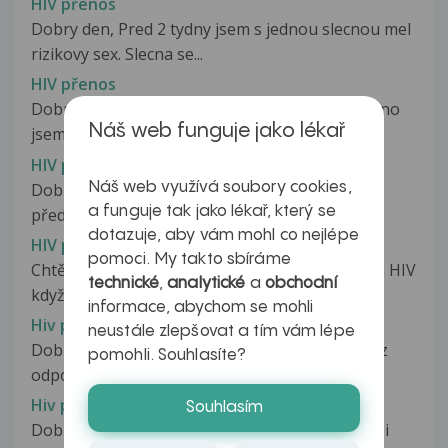
HIV přenos
Dobry den, Pred 2 tydny jsem s jednou slecnou mel
rizikovy sex. Slecna se...
HIV přenos
Dobrý den, mám dotaz ohledně klíštěte. Nedávno
Náš web funguje jako lékař
jsem na sobě našel živé, nepřisáté...
HIV přenos
Náš web využívá soubory cookies,
Dobrý den,pred týdnem jsem.mel trhlinky na
a funguje tak jako lékař, který se
předkožce ,již se celkem zahojili...
dotazuje, aby vám mohl co nejlépe
HIV přenos
pomoci. My takto sbíráme
Chtěla bych se zeptat, jestli se lze nakazit virem HIV
technické
,
analytické
a
obchodní
když se pijete ze stejné...
informace, abychom se mohli
Hiv přenos
neustále zlepšovat a tím vám lépe
Dobrý den, mám dotaz na přenos hiv, protože z
pomohli. Souhlasíte?
odpovědí na jiné dotazy je to...
Hiv přenos
Souhlasím
Dobrý den, chtěl sjem se zeptat. Měl jsem menši