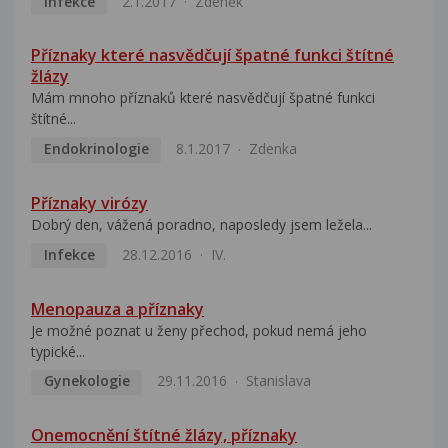
Infekce
2.1.2017
Zdeněk
Příznaky které nasvědčují špatné funkci štítné
žlázy
Mám mnoho příznaků které nasvědčují špatné funkci
štítné...
Endokrinologie
8.1.2017
Zdenka
Příznaky virózy
Dobrý den, vážená poradno, naposledy jsem ležela...
Infekce
28.12.2016
IV.
Menopauza a příznaky
Je možné poznat u ženy přechod, pokud nemá jeho
typické...
Gynekologie
29.11.2016
Stanislava
Onemocnění štítné žlázy, příznaky