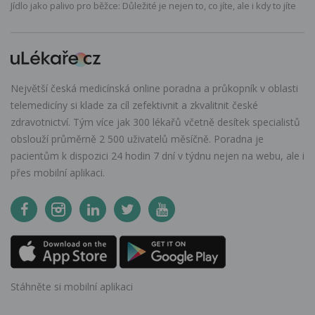
Jídlo jako palivo pro běžce: Důležité je nejen to, co jíte, ale i kdy to jíte
Největší česká medicínská online poradna a průkopník v oblasti
telemedicíny si klade za cíl zefektivnit a zkvalitnit české
zdravotnictví. Tým více jak 300 lékařů včetně desítek specialistů
obslouží průměrně 2 500 uživatelů měsíčně. Poradna je
pacientům k dispozici 24 hodin 7 dní v týdnu nejen na webu, ale i
přes mobilní aplikaci.
Stáhněte si mobilní aplikaci