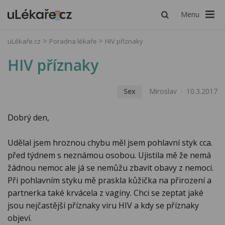
Menu
uLékaře.cz
Poradna lékaře
HIV příznaky
HIV příznaky
Sex
Miroslav
10.3.2017
Dobrý den,
Udělal jsem hroznou chybu měl jsem pohlavní styk cca.
před týdnem s neznámou osobou. Ujistila mě že nemá
žádnou nemoc ale já se nemůžu zbavit obavy z nemoci.
Při pohlavním styku mě praskla kůžička na přirození a
partnerka také krvácela z vagíny. Chci se zeptat jaké
jsou nejčastější příznaky viru HIV a kdy se příznaky
objeví.