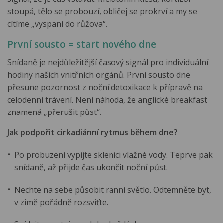
stoupá, tělo se probouzí, obličej se prokrví a my se
cítíme „vyspaní do růžova“.
První sousto = start nového dne
Snídaně je nejdůležitější časový signál pro individuální
hodiny našich vnitřních orgánů. První sousto dne
přesune pozornost z noční detoxikace k přípravě na
celodenní trávení. Není náhoda, že anglické breakfast
znamená „přerušit půst“.
Jak podpořit cirkadiánní rytmus během dne?
Po probuzení vypijte sklenici vlažné vody. Teprve pak
snídaně, až přijde čas ukončit noční půst.
Nechte na sebe působit ranní světlo. Odtemněte byt,
v zimě pořádně rozsviťte.