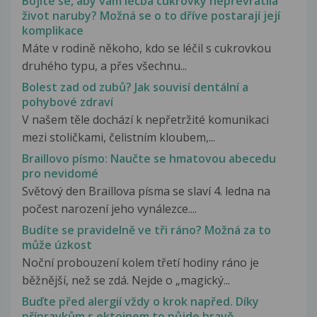
Bojíte se, aby vám léčba cukrovky nepřevrátila
život naruby? Možná se o to dříve postarají její
komplikace
Máte v rodině někoho, kdo se léčil s cukrovkou
druhého typu, a přes všechnu...
Bolest zad od zubů? Jak souvisí dentální a
pohybové zdraví
V našem těle dochází k nepřetržité komunikaci
mezi stoličkami, čelistním kloubem,...
Braillovo písmo: Naučte se hmatovou abecedu
pro nevidomé
Světový den Braillova písma se slaví 4. ledna na
počest narození jeho vynálezce....
Budíte se pravidelně ve tři ráno? Možná za to
může úzkost
Noční probouzení kolem třetí hodiny ráno je
běžnější, než se zdá. Nejde o „magický...
Buďte před alergií vždy o krok napřed. Díky
přípravkům s ektoinem to půjde hravě