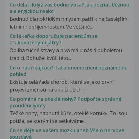
Co dělat, když vás bodne vosa? Jak poznat běžnou
a alergickou reakci
Bodnutí blanokřídlým hmyzem patří k nejčastějším
letním nepříjemnostem. Ve většině...
Co lékařka doporučuje pacientům se
ztukovatěnými játry?
Obliba tučné stravy a piva má u nás dlouholetou
tradici. Bohužel kvůli této...
Co o nás říkají oči? Tato onemocnění poznáme na
pohled
Existuje celá řada chorob, která se jako první
projeví změnou na oku či očích....
Co pomáhá na oteklé nohy? Podpořte správné
proudění lymfy
Těžké nohy, napnutá kůže, oteklé kotníky. To jsou
potíže, se kterými se setkáváme...
Co se děje ve vašem mozku aneb Vše o nervové
soustavě