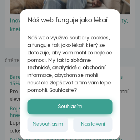
Inovativní léčba myastenie – naděje pro ty,
Náš web funguje jako lékař
kteří ji...
Náš web využívá soubory cookies,
a funguje tak jako lékař, který se
dotazuje, aby vám mohl co nejlépe
ČTĚTE VÍCE
pomoci. My takto sbíráme
technické
,
analytické
a
obchodní
informace, abychom se mohli
Barevnější školní rok. Batohy a aktovky Baagl s
15% slevou
neustále zlepšovat a tím vám lépe
pomohli. Souhlasíte?
Pro rodiče i filmové fanoušky máme 15% procentní
slevu na aktovky a batohy Baagl....
Souhlasím
Boj s lupénkou? Pomoc může být instalována
hned!
Lupénka je chronické onemocnění, které
Nesouhlasím
Nastavení
celosvětově postihuje přibližně tři lidi...