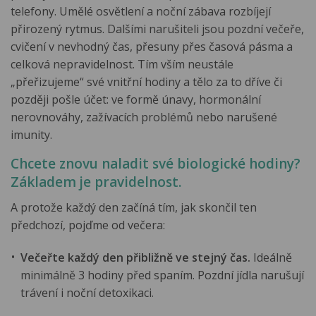
telefony. Umělé osvětlení a noční zábava rozbíjejí
přirozený rytmus. Dalšími narušiteli jsou pozdní večeře,
cvičení v nevhodný čas, přesuny přes časová pásma a
celková nepravidelnost. Tím vším neustále
„přeřizujeme“ své vnitřní hodiny a tělo za to dříve či
později pošle účet: ve formě únavy, hormonální
nerovnováhy, zažívacích problémů nebo narušené
imunity.
Chcete znovu naladit své biologické hodiny?
Základem je pravidelnost.
A protože každý den začíná tím, jak skončil ten
předchozí, pojďme od večera:
Večeřte každý den přibližně ve stejný čas.
Ideálně
minimálně 3 hodiny před spaním. Pozdní jídla narušují
trávení i noční detoxikaci.