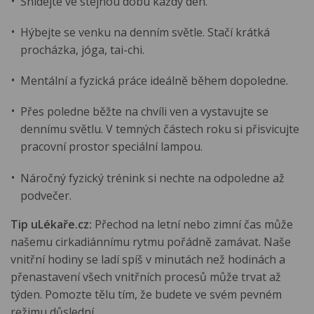
Snídejte ve stejnou dobu každý den.
Hýbejte se venku na denním světle. Stačí krátká
procházka, jóga, tai-chi.
Mentální a fyzická práce ideálně během dopoledne.
Přes poledne běžte na chvíli ven a vystavujte se
dennímu světlu. V temných částech roku si přisvicujte
pracovní prostor speciální lampou.
Náročný fyzický trénink si nechte na odpoledne až
podvečer.
Tip uLékaře.cz:
Přechod na letní nebo zimní čas může
našemu cirkadiánnímu rytmu pořádně zamávat. Naše
vnitřní hodiny se ladí spíš v minutách než hodinách a
přenastavení všech vnitřních procesů může trvat až
týden. Pomozte tělu tím, že budete ve svém pevném
režimu důslední.