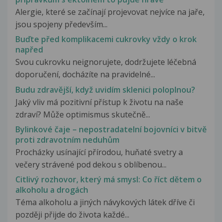
Alergie, které se začínají projevovat nejvíce na jaře,
jsou spojeny především...
Buďte před komplikacemi cukrovky vždy o krok
napřed
Svou cukrovku neignorujete, dodržujete léčebná
doporučení, docházíte na pravidelné...
Budu zdravější, když uvidím sklenici poloplnou?
Jaký vliv má pozitivní přístup k životu na naše
zdraví? Může optimismus skutečně...
Bylinkové čaje – nepostradatelní bojovníci v bitvě
proti zdravotním neduhům
Procházky usínající přírodou, huňaté svetry a
večery strávené pod dekou s oblíbenou...
Citlivý rozhovor, který má smysl: Co říct dětem o
alkoholu a drogách
Téma alkoholu a jiných návykových látek dříve či
později přijde do života každé...