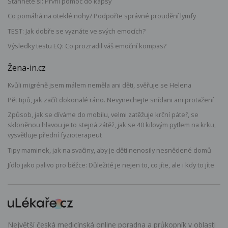
Stáhněte si: První pomoc do kapsy
Co pomáhá na oteklé nohy? Podpořte správné proudění lymfy
TEST: Jak dobře se vyznáte ve svých emocích?
Výsledky testu EQ: Co prozradil váš emoční kompas?
Žena-in.cz
Kvůli migréně jsem málem neměla ani děti, svěřuje se Helena
Pět tipů, jak začít dokonalé ráno. Nevynechejte snídani ani protažení
Způsob, jak se díváme do mobilu, velmi zatěžuje krční páteř, se
skloněnou hlavou je to stejná zátěž, jak se 40 kilovým pytlem na krku,
vysvětluje přední fyzioterapeut
Tipy maminek, jak na svačiny, aby je děti nenosily nesnědené domů
Jídlo jako palivo pro běžce: Důležité je nejen to, co jíte, ale i kdy to jíte
Největší česká medicínská online poradna a průkopník v oblasti