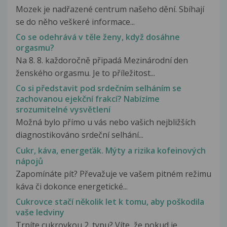
Mozek je nadřazené centrum našeho dění. Sbíhají
se do něho veškeré informace...
Co se odehrává v těle ženy, když dosáhne
orgasmu?
Na 8. 8. každoročně připadá Mezinárodní den
ženského orgasmu. Je to příležitost...
Co si představit pod srdečním selháním se
zachovanou ejekční frakcí? Nabízíme
srozumitelné vysvětlení
Možná bylo přímo u vás nebo vašich nejbližších
diagnostikováno srdeční selhání...
Cukr, káva, energeťák. Mýty a rizika kofeinových
nápojů
Zapomínáte pít? Převažuje ve vašem pitném režimu
káva či dokonce energetické...
Cukrovce stačí několik let k tomu, aby poškodila
vaše ledviny
Trpíte cukrovkou 2. typu? Víte, že pokud je