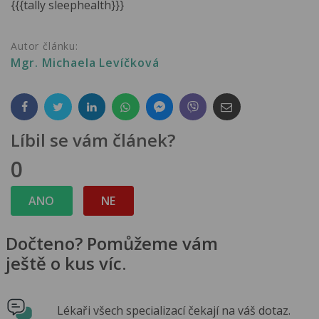
{{{tally sleephealth}}}
Autor článku:
Mgr. Michaela Levíčková
Líbil se vám článek?
0
ANO
NE
Dočteno? Pomůžeme vám
ještě o kus víc.
Lékaři všech specializací čekají na váš dotaz.