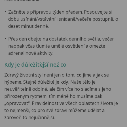
Začněte s přípravou týden předem. Posouvejte si
dobu usínání/vstávání i snídaně/večeře postupně, o
deset minut denně.
Přes den dbejte na dostatek denního světla, večer
naopak včas tlumte umělé osvětlení a omezte
adrenalinové aktivity.
Kdy je důležitější než co
Zdravý životní styl není jen o tom,
co
jíme a
jak
se
hýbeme. Stejně důležité je
kdy
. Naše tělo je
neuvěřitelně odolné, ale čím více ho sladíme s jeho
přirozeným rytmem, tím méně ho musíme pak
„opravovat“. Pravidelnost ve všech oblastech života je
to nejmenší, co pro své zdraví můžeme udělat a
zároveň to nejúčinnější.