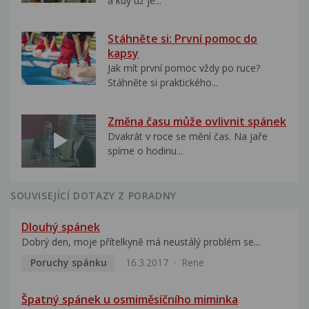
a kdy už je...
Stáhněte si: První pomoc do
kapsy
Jak mít první pomoc vždy po ruce?
Stáhněte si praktického...
Změna času může ovlivnit spánek
Dvakrát v roce se mění čas. Na jaře
spíme o hodinu...
SOUVISEJÍCÍ DOTAZY Z PORADNY
Dlouhý spánek
Dobrý den, moje přítelkyně má neustálý problém se...
Poruchy spánku
16.3.2017
Rene
Špatný spánek u osmiměsíčního miminka