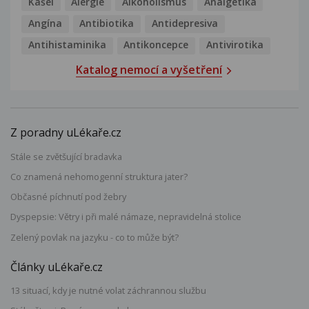
Kašel
Alergie
Alkoholismus
Analgetika
Angína
Antibiotika
Antidepresiva
Antihistaminika
Antikoncepce
Antivirotika
Katalog nemocí a vyšetření
Z poradny uLékaře.cz
Stále se zvětšující bradavka
Co znamená nehomogenní struktura jater?
Občasné píchnutí pod žebry
Dyspepsie: Větry i při malé námaze, nepravidelná stolice
Zelený povlak na jazyku - co to může být?
Články uLékaře.cz
13 situací, kdy je nutné volat záchrannou službu