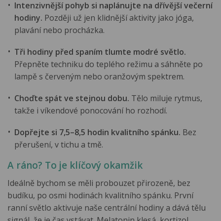
Intenzivnější pohyb si naplánujte na dřívější večerní
hodiny.
Později už jen klidnější aktivity jako jóga,
plavání nebo procházka.
Tři hodiny před spaním tlumte modré světlo.
Přepněte techniku do teplého režimu a sáhněte po
lampě s červeným nebo oranžovým spektrem.
Choďte spát ve stejnou dobu.
Tělo miluje rytmus,
takže i víkendové ponocování ho rozhodí.
Dopřejte si 7,5–8,5 hodin kvalitního spánku.
Bez
přerušení, v tichu a tmě.
A ráno? To je klíčový okamžik
Ideálně bychom se měli probouzet přirozeně, bez
budíku, po osmi hodinách kvalitního spánku. První
ranní světlo aktivuje naše centrální hodiny a dává tělu
signál, že je čas vstávat. Melatonin klesá, kortizol