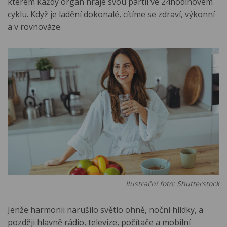
kterém každý orgán hraje svou partii ve 24hodinovém
cyklu. Když je ladění dokonalé, cítíme se zdraví, výkonní
a v rovnováze.
Ilustrační foto: Shutterstock
Jenže harmonii narušilo světlo ohně, noční hlídky, a
později hlavně rádio, televize, počítače a mobilní