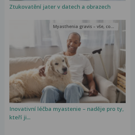
Ztukovatění jater v datech a obrazech
Myasthenia gravis – vše, co...
Inovativní léčba myastenie – naděje pro ty,
kteří ji...