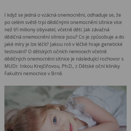
I když se jedná o vzácná onemocnění, odhaduje se, že
po celém světě trpí dědičnými onemocnění sítnice více
než tři miliony obyvatel, včetně dětí. Jak závažná
dědičná onemocnění sítnice jsou? Co je způsobuje a do
jaké míry je lze léčit? Jakou roli v léčbě hraje genetické
testování? O dětských očních nemocech včetně
dědičných onemocnění sítnice je následující rozhovor s
MUDr. Inkou Krejčířovou, Ph.D., z Dětské oční kliniky
Fakultní nemocnice v Brně.