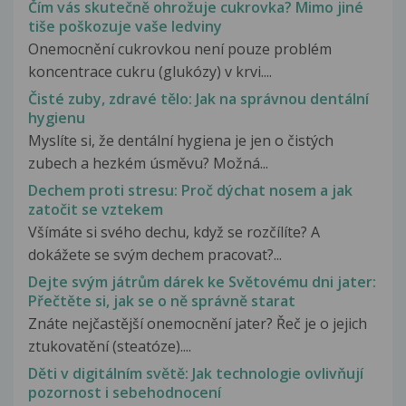
Čím vás skutečně ohrožuje cukrovka? Mimo jiné
tiše poškozuje vaše ledviny
Onemocnění cukrovkou není pouze problém
koncentrace cukru (glukózy) v krvi....
Čisté zuby, zdravé tělo: Jak na správnou dentální
hygienu
Myslíte si, že dentální hygiena je jen o čistých
zubech a hezkém úsměvu? Možná...
Dechem proti stresu: Proč dýchat nosem a jak
zatočit se vztekem
Všímáte si svého dechu, když se rozčílíte? A
dokážete se svým dechem pracovat?...
Dejte svým játrům dárek ke Světovému dni jater:
Přečtěte si, jak se o ně správně starat
Znáte nejčastější onemocnění jater? Řeč je o jejich
ztukovatění (steatóze)....
Děti v digitálním světě: Jak technologie ovlivňují
pozornost i sebehodnocení