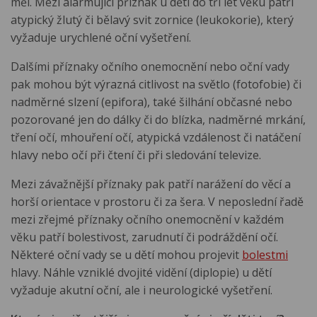
měl. Mezi alarmující příznak u dětí do tří let věku patří
atypický žlutý či bělavý svit zornice (leukokorie), který
vyžaduje urychlené oční vyšetření.
Dalšími příznaky očního onemocnění nebo oční vady
pak mohou být výrazná citlivost na světlo (fotofobie) či
nadměrné slzení (epifora), také šilhání občasné nebo
pozorované jen do dálky či do blízka, nadměrné mrkání,
tření očí, mhouření očí, atypická vzdálenost či natáčení
hlavy nebo očí při čtení či při sledování televize.
Mezi závažnější příznaky pak patří narážení do věcí a
horší orientace v prostoru či za šera. V neposlední řadě
mezi zřejmé příznaky očního onemocnění v každém
věku patří bolestivost, zarudnutí či podráždění očí.
Některé oční vady se u dětí mohou projevit
bolestmi
hlavy. Náhle vzniklé dvojité vidění (diplopie) u dětí
vyžaduje akutní oční, ale i neurologické vyšetření.