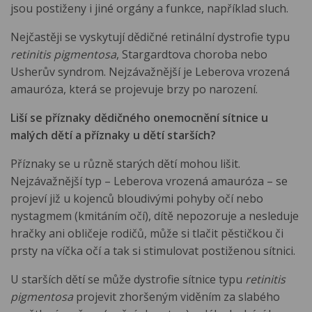
jsou postiženy i jiné orgány a funkce, například sluch.
Nejčastěji se vyskytují dědičné retinální dystrofie typu
retinitis pigmentosa
, Stargardtova choroba nebo
Usherův syndrom. Nejzávažnější je Leberova vrozená
amauróza, která se projevuje brzy po narození.
Liší se příznaky dědičného onemocnění sítnice u
malých dětí a příznaky u dětí starších?
Příznaky se u různě starých dětí mohou lišit.
Nejzávažnější typ – Leberova vrozená amauróza – se
projeví již u kojenců bloudivými pohyby očí nebo
nystagmem (kmitáním očí), dítě nepozoruje a nesleduje
hračky ani obličeje rodičů, může si tlačit pěstičkou či
prsty na víčka očí a tak si stimulovat postiženou sítnici.
U starších dětí se může dystrofie sítnice typu
retinitis
pigmentosa
projevit zhoršeným viděním za slabého