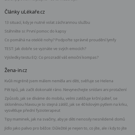
Články uLékaře.cz
13 situací, kdy je nutné volat záchrannou službu
Stáhněte si: První pomoc do kapsy
Co pomáhá na oteklé nohy? Podpořte správné proudění lymfy
TEST: Jak dobře se vyznáte ve svých emocích?
Výsledky testu EQ: Co prozradil váš emoční kompas?
Žena-in.cz
Kvůli migréně jsem málem neměla ani děti, svěřuje se Helena
Pět tipů, jak začít dokonalé ráno. Nevynechejte snídani ani protažení
Způsob, jak se díváme do mobilu, velmi zatěžuje krční páteř, se
skloněnou hlavou je to stejná zátěž, jak se 40 kilovým pytlem na krku,
vysvětluje přední fyzioterapeut
Tipy maminek, jak na svačiny, aby je děti nenosily nesnědené domů
Jídlo jako palivo pro běžce: Důležité je nejen to, co jíte, ale i kdy to jíte