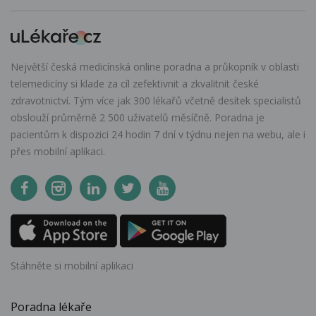
Největší česká medicínská online poradna a průkopník v oblasti
telemedicíny si klade za cíl zefektivnit a zkvalitnit české
zdravotnictví. Tým více jak 300 lékařů včetně desítek specialistů
obslouží průměrně 2 500 uživatelů měsíčně. Poradna je
pacientům k dispozici 24 hodin 7 dní v týdnu nejen na webu, ale i
přes mobilní aplikaci.
Stáhněte si mobilní aplikaci
Poradna lékaře