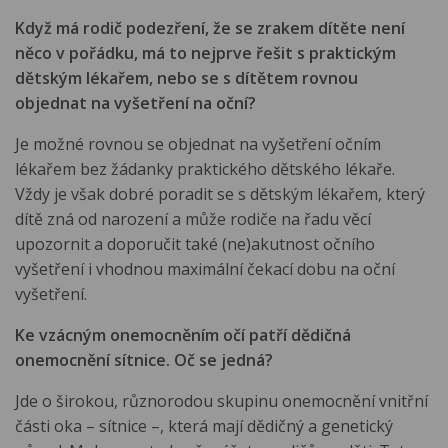
Když má rodič podezření, že se zrakem dítěte není
něco v pořádku, má to nejprve řešit s praktickým
dětským lékařem, nebo se s dítětem rovnou
objednat na vyšetření na oční?
Je možné rovnou se objednat na vyšetření očním
lékařem bez žádanky praktického dětského lékaře.
Vždy je však dobré poradit se s dětským lékařem, který
dítě zná od narození a může rodiče na řadu věcí
upozornit a doporučit také (ne)akutnost očního
vyšetření i vhodnou maximální čekací dobu na oční
vyšetření.
Ke vzácným onemocněním očí patří dědičná
onemocnění sítnice. Oč se jedná?
Jde o širokou, různorodou skupinu onemocnění vnitřní
části oka – sítnice –, která mají dědičný a genetický