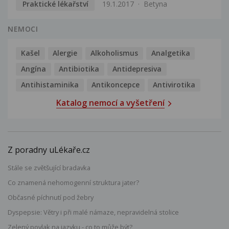
Praktické lékařství
19.1.2017
Betyna
NEMOCI
Kašel
Alergie
Alkoholismus
Analgetika
Angína
Antibiotika
Antidepresiva
Antihistaminika
Antikoncepce
Antivirotika
Katalog nemocí a vyšetření
Z poradny uLékaře.cz
Stále se zvětšující bradavka
Co znamená nehomogenní struktura jater?
Občasné píchnutí pod žebry
Dyspepsie: Větry i při malé námaze, nepravidelná stolice
Zelený povlak na jazyku - co to může být?