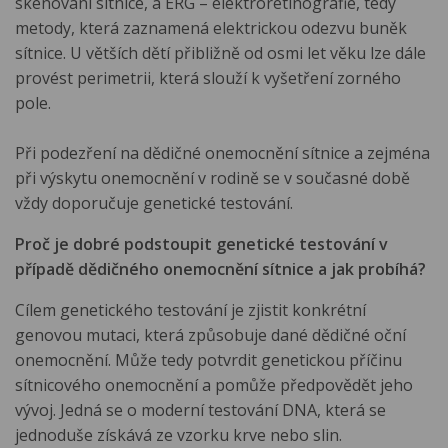
skenování sítnice, a ERG – elektroretinografie, tedy
metody, která zaznamená elektrickou odezvu buněk
sítnice. U větších dětí přibližně od osmi let věku lze dále
provést perimetrii, která slouží k vyšetření zorného
pole.
Při podezření na dědičné onemocnění sítnice a zejména
při výskytu onemocnění v rodině se v současné době
vždy doporučuje genetické testování.
Proč je dobré podstoupit genetické testování v
případě dědičného onemocnění sítnice a jak probíhá?
Cílem genetického testování je zjistit konkrétní
genovou mutaci, která způsobuje dané dědičné oční
onemocnění. Může tedy potvrdit genetickou příčinu
sítnicového onemocnění a pomůže předpovědět jeho
vývoj. Jedná se o moderní testování DNA, která se
jednoduše získává ze vzorku krve nebo slin.