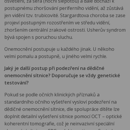
osvětlení, za šera (noční slepotou) a dále dochází k
postupnému zhoršování periferního vidění, až zůstává
jen vidění tzv. trubicovité. Stargardtova choroba se zase
projeví postupným rozostřením ve středu vidění,
zhoršením centrální zrakové ostrosti. Usherův syndrom
bývá spojen s poruchou sluchu.
Onemocnění postupuje u každého jinak. U někoho
velmi pomalu a postupně, u jiného velmi rychle.
Jaký je další postup při podezření na dědičné
onemocnění sítnice? Doporučuje se vždy genetické
testování?
Pokud se podle očních klinických příznaků a
standardního očního vyšetření vysloví podezření na
dědičné onemocnění sítnice, dle spolupráce dítěte lze
doplnit detailní vyšetření sítnice pomocí OCT – optické
koherentní tomografie, což je neinvazivní speciální