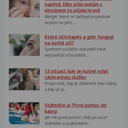
napřed. Díky přípravkům s
ektoinem to půjde hravě
Alergie, které se začínají projevovat
nejvíce na jaře,...
Které oční kapky a gely fungují
na suché oči?
Syndrom suchého oka patří mezi
nejčastější oční potíže....
13 situací, kdy je nutné volat
záchrannou službu
Rozpoznat, kdy je zdravotní stav vážný
a kdy už je...
Stáhněte si: První pomoc do
kapsy
Jak mít první pomoc vždy po ruce?
Stáhněte si praktického...