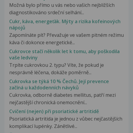
Možná bylo přímo u vás nebo vašich nejbližších
diagnostikováno srdeční selhání...
Cukr, káva, energeťák. Mýty a rizika kofeinových
nápojů
Zapomínáte pít? Převažuje ve vašem pitném režimu
káva či dokonce energetické...
Cukrovce stačí několik let k tomu, aby poškodila
vaše ledviny
Trpíte cukrovkou 2. typu? Víte, že pokud je
nesprávně léčena, dokáže poměrně...
Cukrovka se týká 10 % Čechů. Její prevence
začíná u každodenních návyků
Cukrovka, odborně diabetes mellitus, patří mezi
nejčastější chronická onemocnění...
Cvičení (nejen) při psoriatické artritidě
Psoriatická artritida je jednou z vůbec nejčastějších
komplikací lupénky. Zánětlivé...