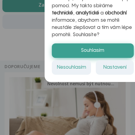
Zaregistrovat se zdarma
pomoci. My takto sbíráme
technické
,
analytické
a
obchodní
informace, abychom se mohli
Přihlásit se
neustále zlepšovat a tím vám lépe
pomohli. Souhlasíte?
Souhlasím
DOPORUČUJEME
Nesouhlasím
Nastavení
Nevolnost nemusí být nutnou...