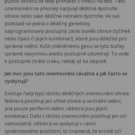
původ. Mohou se tedy přenášet z rodičů na děti. Tato
onemocnění se přesněji nazývají dědičné dystrofie
sítnice nebo také dědičné retinální dystrofie. Ve své
podstatě se jedná o dědičný geneticky
naprogramovaný postupný zánik buněk sítnice (tyčinek
nebo čípků či jejich kombinací), které jsou důležité pro
správné vidění. Kvůli změněnému genu se tyto buňky
správně nevyvinou anebo postupně odumírají. To vede
k postupné ztrátě zraku, někdy až ke slepotě.
Jak moc jsou tato onemocnění závažná a jak často se
vyskytují?
Existuje řada typů těchto dědičných onemocnění sítnice.
Některá postihují jen střed sítnice a centrální vidění,
jiná pouze periferní vidění, některá jsou jejich
kombinací. Další z těchto onemocnění postihují jen oči
samostatně, některá se vyskytují v rámci
syndromového postižení, to znamená, že kromě očí