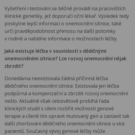
Vyšetření i testování se běžně provádí na pracovištích
klinické genetiky, jež doporučí oční lékař. Výsledek tedy
poskytne lepší informaci o onemocnění sítnice, také
určí pravděpodobnost přenosu na další potomky
v rodině a nabídne informace o možnostech léčby.
Jaká existuje léčba v souvislosti s dědičnými
onemocněními sítnice? Lze rozvoj onemocnění nějak
zbrzdit?
Donedávna neexistovala žádná příčinná léčba
dědičného onemocnění sítnice. Existovala jen léčba
podpůrná a kompenzační a zbrzdit rozvoj onemocnění
nešlo. Aktuálně však celosvětově probíhá řada
klinických studií s cílem rozšířit možnosti genové
terapie a cíleně tím opravit mutovaný gen a zastavit tak
další zhoršování dědičného onemocnění sítnice u více
pacientů. Současný vývoj genové léčby může