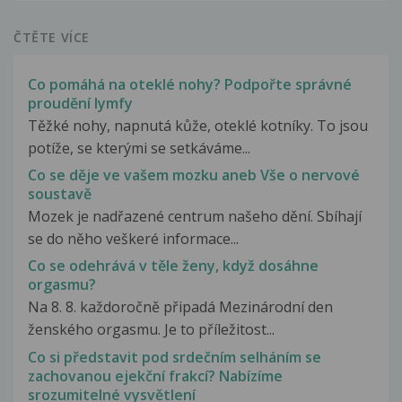
ČTĚTE VÍCE
Co pomáhá na oteklé nohy? Podpořte správné
proudění lymfy
Těžké nohy, napnutá kůže, oteklé kotníky. To jsou
potíže, se kterými se setkáváme...
Co se děje ve vašem mozku aneb Vše o nervové
soustavě
Mozek je nadřazené centrum našeho dění. Sbíhají
se do něho veškeré informace...
Co se odehrává v těle ženy, když dosáhne
orgasmu?
Na 8. 8. každoročně připadá Mezinárodní den
ženského orgasmu. Je to příležitost...
Co si představit pod srdečním selháním se
zachovanou ejekční frakcí? Nabízíme
srozumitelné vysvětlení