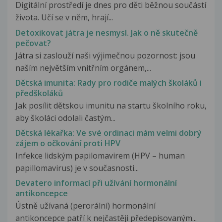
Digitální prostředí je dnes pro děti běžnou součástí
života. Učí se v něm, hrají...
Detoxikovat játra je nesmysl. Jak o ně skutečně
pečovat?
Játra si zaslouží naši výjimečnou pozornost: jsou
naším největším vnitřním orgánem,...
Dětská imunita: Rady pro rodiče malých školáků i
předškoláků
Jak posílit dětskou imunitu na startu školního roku,
aby školáci odolali častým...
Dětská lékařka: Ve své ordinaci mám velmi dobrý
zájem o očkování proti HPV
Infekce lidským papilomavirem (HPV – human
papillomavirus) je v současnosti...
Devatero informací při užívání hormonální
antikoncepce
Ústně užívaná (perorální) hormonální
antikoncepce patří k nejčastěji předepisovaným...