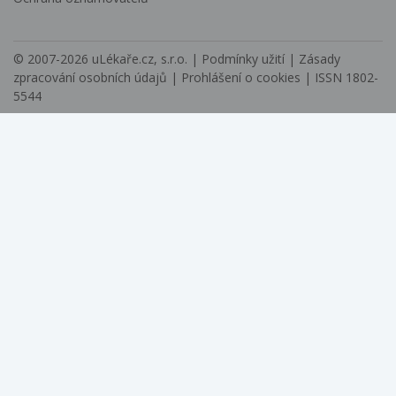
© 2007-2026
uLékaře.cz, s.r.o.
|
Podmínky užití
|
Zásady
zpracování osobních údajů
|
Prohlášení o cookies
| ISSN 1802-
5544