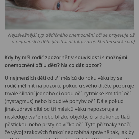
Nejzávažnější typ dědičného onemocnění očí se projevuje už
u nejmenších dětí. (Ilustrační foto, zdroj: Shutterstock.com)
Kdy by měl rodič zpozornět v souvislosti s možnými
onemocnění očí u dětí? Na co dát pozor?
U nejmenších dětí od tří měsíců do roku věku by se
rodič měl mít na pozoru, pokud u svého dítěte pozoruje
trvalé šilhání jednoho či obou očí, rytmické kmitání očí
(nystagmus) nebo bloudivé pohyby očí. Dále pokud
jinak zdravé dítě od tří měsíců věku nepozoruje a
nesleduje tváře nebo blízké objekty, či si dokonce tlačí
pěstičkou nebo prsty na víčka očí. Tyto příznaky značí,
že vývoj zrakových funkcí neprobíhá správně tak, jak by