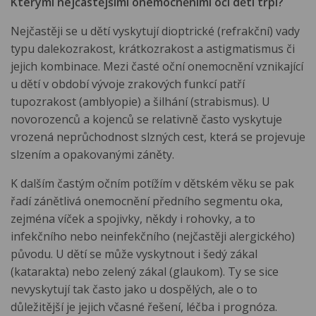
Kterými nejčastějšími onemocněními očí děti trpí?
Nejčastěji se u dětí vyskytují dioptrické (refrakční) vady
typu dalekozrakost, krátkozrakost a astigmatismus či
jejich kombinace. Mezi časté oční onemocnění vznikající
u dětí v období vývoje zrakových funkcí patří
tupozrakost (amblyopie) a šilhání (strabismus). U
novorozenců a kojenců se relativně často vyskytuje
vrozená neprůchodnost slzných cest, která se projevuje
slzením a opakovanými záněty.
K dalším častým očním potížím v dětském věku se pak
řadí zánětlivá onemocnění předního segmentu oka,
zejména víček a spojivky, někdy i rohovky, a to
infekčního nebo neinfekčního (nejčastěji alergického)
původu. U dětí se může vyskytnout i šedý zákal
(katarakta) nebo zelený zákal (glaukom). Ty se sice
nevyskytují tak často jako u dospělých, ale o to
důležitější je jejich včasné řešení, léčba i prognóza.