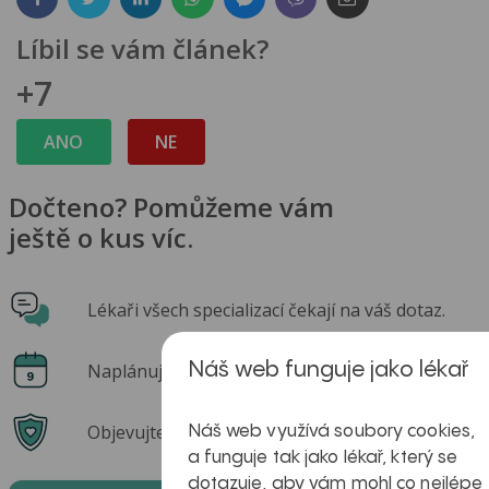
Líbil se vám článek?
+7
ANO
NE
Dočteno? Pomůžeme vám
ještě o kus víc.
Lékaři všech specializací čekají na váš dotaz.
Náš web funguje jako lékař
Naplánujte si prevenci s chytrým kalendářem.
Objevujte praktické a ověřené tipy od lékařů.
Náš web využívá soubory cookies,
a funguje tak jako lékař, který se
dotazuje, aby vám mohl co nejlépe