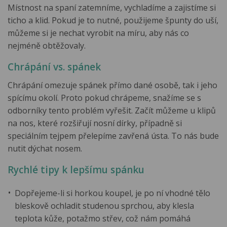
Místnost na spaní zatemníme, vychladíme a zajistíme si
ticho a klid. Pokud je to nutné, použijeme špunty do uší,
můžeme si je nechat vyrobit na míru, aby nás co
nejméně obtěžovaly.
Chrápání vs. spánek
Chrápání omezuje spánek přímo dané osobě, tak i jeho
spícímu okolí. Proto pokud chrápeme, snažíme se s
odborníky tento problém vyřešit. Začít můžeme u klipů
na nos, které rozšiřují nosní dírky, případně si
speciálním tejpem přelepíme zavřená ústa. To nás bude
nutit dýchat nosem.
Rychlé tipy k lepšímu spánku
Dopřejeme-li si horkou koupel, je po ní vhodné tělo
bleskově ochladit studenou sprchou, aby klesla
teplota kůže, potažmo střev, což nám pomáhá