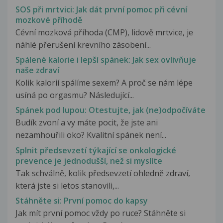
SOS při mrtvici: Jak dát první pomoc při cévní
mozkové příhodě
Cévní mozková příhoda (CMP), lidově mrtvice, je
náhlé přerušení krevního zásobení...
Spálené kalorie i lepší spánek: Jak sex ovlivňuje
naše zdraví
Kolik kalorií spálíme sexem? A proč se nám lépe
usíná po orgasmu? Následující...
Spánek pod lupou: Otestujte, jak (ne)odpočíváte
Budík zvoní a vy máte pocit, že jste ani
nezamhouřili oko? Kvalitní spánek není...
Splnit předsevzetí týkající se onkologické
prevence je jednodušší, než si myslíte
Tak schválně, kolik předsevzetí ohledně zdraví,
která jste si letos stanovili,...
Stáhněte si: První pomoc do kapsy
Jak mít první pomoc vždy po ruce? Stáhněte si