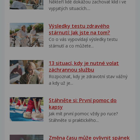
Někteří lidé dokážou zachovat klid i ve
vypjatých situacích....
Výsledky testu zdravého
stárnutí: Jak jste na tom?
Co o vás vypovídají výsledky testu
stárnutí a co můžete...
13 situací, kdy je nutné volat
záchrannou službu
Rozpoznat, kdy je zdravotní stav vážný
a kdy už je...
Stáhněte si: První pomoc do
kapsy
Jak mít první pomoc vždy po ruce?
Stáhněte si praktického...
Změna času může ovlivnit spánek