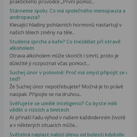
praktického průvodce „První pomoc...
Stárneme spolu: Co má společného menopauza a
andropauza?
Klesající hladiny pohlavních hormonů nastartují v
našich tělech změny na těle...
Studená sprcha a kafe? Co (ne)dělat při otravě
alkoholem
Otrava alkoholem může skončit i smrtí, proto je
důležité ji rozpoznat včas pomoct....
Suchej únor v polovině: Proč má smysl připojit se i
teď?
Že Suchej únor nepotřebujete? Možná je to právě
naopak. Připojte se na druhou...
Svěřujete se umělé inteligenci? Co byste měli
vědět o rizicích a limitech
AI přináší řadu výhod v našem každodenním životě
a v některých situacích může...
Světelná náplast nabízí úlevu od bolesti kdykoliv