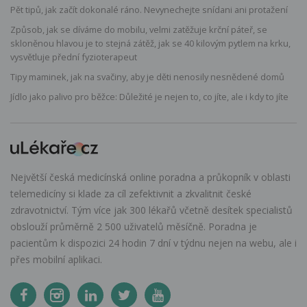
Pět tipů, jak začít dokonalé ráno. Nevynechejte snídani ani protažení
Způsob, jak se díváme do mobilu, velmi zatěžuje krční páteř, se
skloněnou hlavou je to stejná zátěž, jak se 40 kilovým pytlem na krku,
vysvětluje přední fyzioterapeut
Tipy maminek, jak na svačiny, aby je děti nenosily nesnědené domů
Jídlo jako palivo pro běžce: Důležité je nejen to, co jíte, ale i kdy to jíte
Největší česká medicínská online poradna a průkopník v oblasti
telemedicíny si klade za cíl zefektivnit a zkvalitnit české
zdravotnictví. Tým více jak 300 lékařů včetně desítek specialistů
obslouží průměrně 2 500 uživatelů měsíčně. Poradna je
pacientům k dispozici 24 hodin 7 dní v týdnu nejen na webu, ale i
přes mobilní aplikaci.