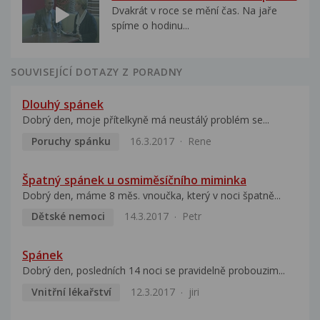
Dvakrát v roce se mění čas. Na jaře
spíme o hodinu...
SOUVISEJÍCÍ DOTAZY Z PORADNY
Dlouhý spánek
Dobrý den, moje přítelkyně má neustálý problém se...
Poruchy spánku
16.3.2017
Rene
Špatný spánek u osmiměsíčního miminka
Dobrý den, máme 8 měs. vnoučka, který v noci špatně...
Dětské nemoci
14.3.2017
Petr
Spánek
Dobrý den, posledních 14 noci se pravidelně probouzim...
Vnitřní lékařství
12.3.2017
jiri