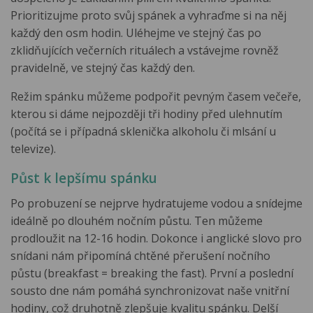
Prioritizujme proto svůj spánek a vyhraďme si na něj
každý den osm hodin. Uléhejme ve stejný čas po
zklidňujících večerních rituálech a vstávejme rovněž
pravidelně, ve stejný čas každý den.
Režim spánku můžeme podpořit pevným časem večeře,
kterou si dáme nejpozději tři hodiny před ulehnutím
(počítá se i případná sklenička alkoholu či mlsání u
televize).
Půst k lepšímu spánku
Po probuzení se nejprve hydratujeme vodou a snídejme
ideálně po dlouhém nočním půstu. Ten můžeme
prodloužit na 12-16 hodin. Dokonce i anglické slovo pro
snídani nám připomíná chtěné přerušení nočního
půstu (breakfast = breaking the fast). První a poslední
sousto dne nám pomáhá synchronizovat naše vnitřní
hodiny, což druhotně zlepšuje kvalitu spánku. Delší