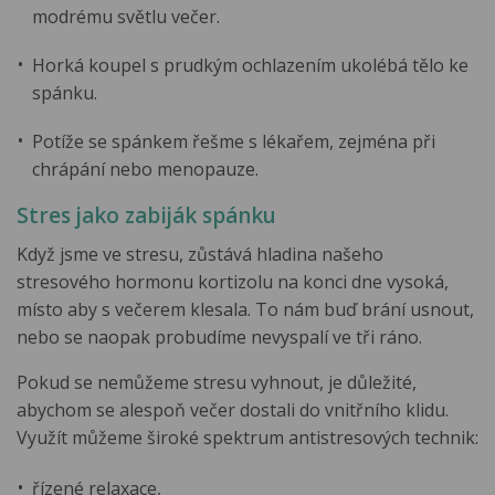
modrému světlu večer.
Horká koupel s prudkým ochlazením ukolébá tělo ke
spánku.
Potíže se spánkem řešme s lékařem, zejména při
chrápání nebo menopauze.
Stres jako zabiják spánku
Když jsme ve stresu, zůstává hladina našeho
stresového hormonu kortizolu na konci dne vysoká,
místo aby s večerem klesala. To nám buď brání usnout,
nebo se naopak probudíme nevyspalí ve tři ráno.
Pokud se nemůžeme stresu vyhnout, je důležité,
abychom se alespoň večer dostali do vnitřního klidu.
Využít můžeme široké spektrum antistresových technik:
řízené relaxace,