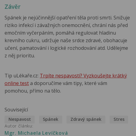
Závěr
Spánek je nejúčinnější opatření těla proti smrti. Snižuje
riziko infekcí i závažných onemocnění, chrání nás před
emočním vyčerpáním, pomáhá regulovat hladinu
krevního cukru, udržuje naše srdce zdravé, obohacuje
učení, pamatování i logické rozhodování atd. Udělejme
z něj prioritu.
Tip uLékaře.cz:
Trpíte nespavostí? Vyzkoušejte krátký
online test
a doporučíme vám tipy, které vám
pomohou, přímo na tělo.
Související
Nespavost
Spánek
Zdravý spánek
Stres
Autor článku:
Mgr. Michaela Levíčková