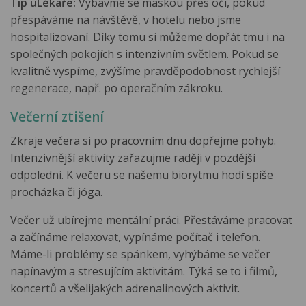
Tip uLékaře:
Vybavme se maskou přes oči, pokud
přespáváme na návštěvě, v hotelu nebo jsme
hospitalizovaní. Díky tomu si můžeme dopřát tmu i na
společných pokojích s intenzivním světlem. Pokud se
kvalitně vyspíme, zvýšíme pravděpodobnost rychlejší
regenerace, např. po operačním zákroku.
Večerní ztišení
Zkraje večera si po pracovním dnu dopřejme pohyb.
Intenzivnější aktivity zařazujme raději v pozdější
odpoledni. K večeru se našemu biorytmu hodí spíše
procházka či jóga.
Večer už ubírejme mentální práci. Přestáváme pracovat
a začínáme relaxovat, vypínáme počítač i telefon.
Máme-li problémy se spánkem, vyhýbáme se večer
napínavým a stresujícím aktivitám. Týká se to i filmů,
koncertů a všelijakých adrenalinových aktivit.