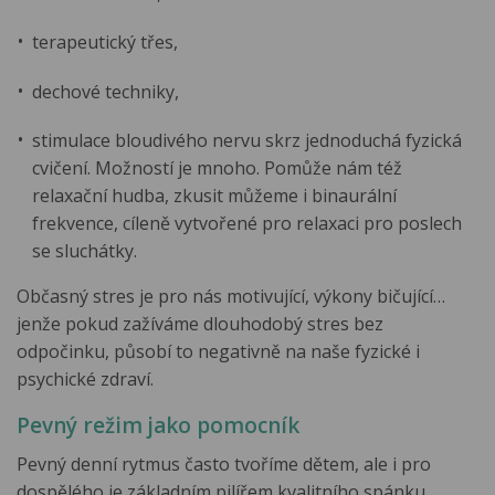
terapeutický třes,
dechové techniky,
stimulace bloudivého nervu skrz jednoduchá fyzická
cvičení. Možností je mnoho. Pomůže nám též
relaxační hudba, zkusit můžeme i binaurální
frekvence, cíleně vytvořené pro relaxaci pro poslech
se sluchátky.
Občasný stres je pro nás motivující, výkony bičující…
jenže pokud zažíváme dlouhodobý stres bez
odpočinku, působí to negativně na naše fyzické i
psychické zdraví.
Pevný režim jako pomocník
Pevný denní rytmus často tvoříme dětem, ale i pro
dospělého je základním pilířem kvalitního spánku.