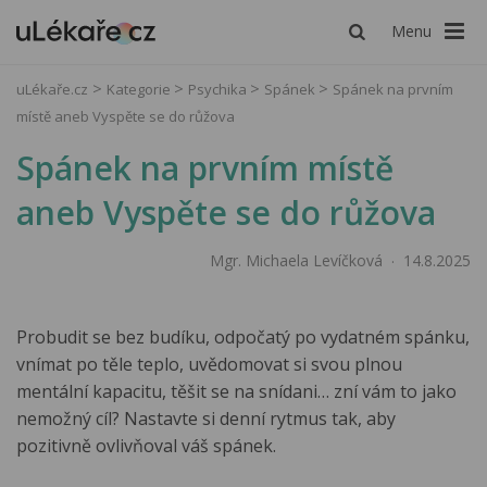
Menu
uLékaře.cz
Kategorie
Psychika
Spánek
Spánek na prvním
místě aneb Vyspěte se do růžova
Spánek na prvním místě
aneb Vyspěte se do růžova
Mgr. Michaela Levíčková
14.8.2025
Probudit se bez budíku, odpočatý po vydatném spánku,
vnímat po těle teplo, uvědomovat si svou plnou
mentální kapacitu, těšit se na snídani… zní vám to jako
nemožný cíl? Nastavte si denní rytmus tak, aby
pozitivně ovlivňoval váš spánek.