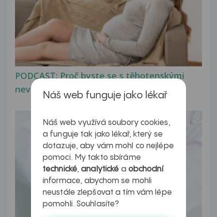
PODCAST: Proč byste se s těhotenskými
nevolnostmi měla...
Náš web funguje jako lékař
Jak na zdravá játra?
Náš web využívá soubory cookies,
a funguje tak jako lékař, který se
dotazuje, aby vám mohl co nejlépe
pomoci. My takto sbíráme
technické
,
analytické
a
obchodní
informace, abychom se mohli
neustále zlepšovat a tím vám lépe
pomohli. Souhlasíte?