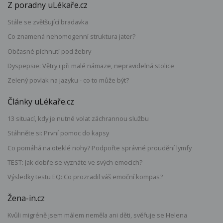
Z poradny uLékaře.cz
Stále se zvětšující bradavka
Co znamená nehomogenní struktura jater?
Občasné píchnutí pod žebry
Dyspepsie: Větry i při malé námaze, nepravidelná stolice
Zelený povlak na jazyku - co to může být?
Články uLékaře.cz
13 situací, kdy je nutné volat záchrannou službu
Stáhněte si: První pomoc do kapsy
Co pomáhá na oteklé nohy? Podpořte správné proudění lymfy
TEST: Jak dobře se vyznáte ve svých emocích?
Výsledky testu EQ: Co prozradil váš emoční kompas?
Žena-in.cz
Kvůli migréně jsem málem neměla ani děti, svěřuje se Helena