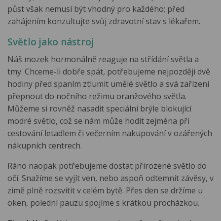
půst však nemusí být vhodný pro každého; před
zahájením konzultujte svůj zdravotní stav s lékařem.
Světlo jako nástroj
Náš mozek hormonálně reaguje na střídání světla a
tmy. Chceme-li dobře spát, potřebujeme nejpozději dvě
hodiny před spaním ztlumit umělé světlo a svá zařízení
přepnout do nočního režimu oranžového světla.
Můžeme si rovněž nasadit speciální brýle blokující
modré světlo, což se nám může hodit zejména při
cestování letadlem či večerním nakupování v ozářených
nákupních centrech.
Ráno naopak potřebujeme dostat přirozené světlo do
očí. Snažíme se vyjít ven, nebo aspoň odtemnit závěsy, v
zimě plně rozsvítit v celém bytě. Přes den se držíme u
oken, polední pauzu spojíme s krátkou procházkou.